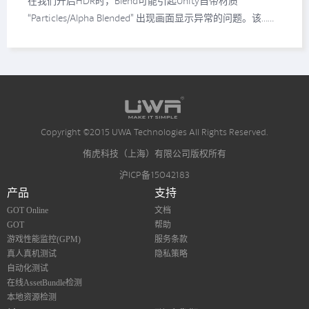
在我们开启HDR时，Blend可能引起Unity自带材质
“Particles/Alpha Blended” 出现画面显示异常的问题。该……
Copyright ©2015 UWA Technologies All Rights Reserved.
侑虎科技（上海）有限公司版权所有
沪ICP备15042183
产品
支持
GOT Online
文档
GOT
帮助
游戏性能监控(GPM)
服务条款
真人真机测试
隐私策略
自动化测试
在线AssetBundle检测
本地资源检测