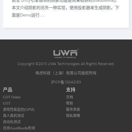
前言 Unity引擎自带的阴影功能是效果较好的ShadowMap,
本文介绍阴影的另外一种实现，使用投影器来生成阴影。下
面是Demo运行……
Copyright ©2015 UWA Technologies All Rights Reserved.
侑虎科技（上海）有限公司版权所有
沪ICP备15042183
产品
支持
GOT Online
文档
GOT
帮助
游戏性能监控(GPM)
服务条款
真人真机测试
隐私策略
自动化测试
在线AssetBundle检测