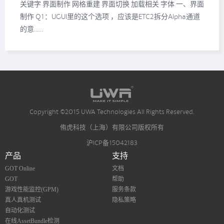
关键字 界面制作 网格重建 界面切换 加载相关 字体 一、界面
制作 Q1：UGUI里的这个选项 ，应该是ETC2拆分Alpha通道
的意……
Copyright ©2015 UWA Technologies All Rights Reserved.
侑虎科技（上海）有限公司版权所有
沪ICP备15042183
产品
支持
GOT Online
文档
GOT
帮助
游戏性能监控(GPM)
服务条款
真人真机测试
隐私策略
自动化测试
在线AssetBundle检测