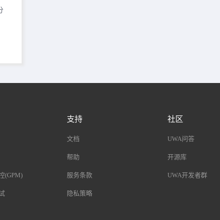
分
支持
社区
文档
UWA问答
帮助
开源库
(GPM)
服务条款
UWA开发者群
试
隐私策略