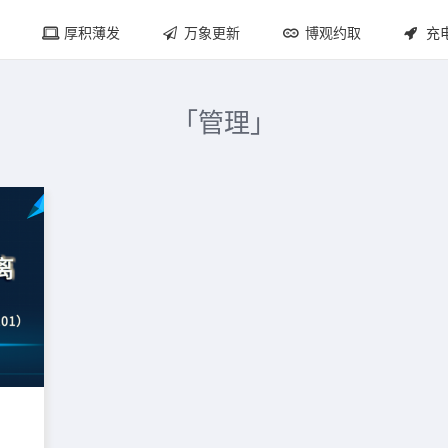
厚积薄发
万象更新
博观约取
充
「管理」