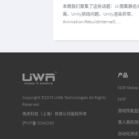
离，你需要了解这些！
本期我们聚集了这些话题：UI 图集静态
离、Unity烘焙问题、Unity渲染异常、
Animation.RebuildInternalS……
产品
GOT Online
Copyright ©2015 UWA Technologies All Rights
GOT
Reserved.
游戏性能监控
侑虎科技（上海）有限公司版权所有
真人真机测
沪ICP备15042183
自动化测试