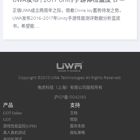
MMORPG篇
正值UWA成立两周年之际，借着China Joy蓄势待发之势，
UWA发布2016-2017年Unity手游性能测评数据分析蓝皮
书，希望能……
Copyright ©2015 UWA Technologies All Rights Reserved.
侑虎科技（上海）有限公司版权所有
沪ICP备15042183
产品
支持
GOT Online
文档
GOT
帮助
游戏性能监控(GPM)
服务条款
真人真机测试
隐私策略
自动化测试