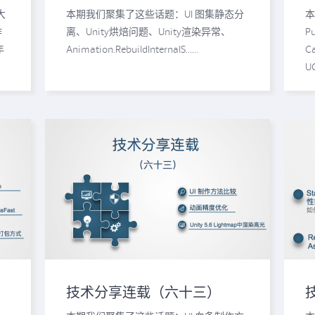
擎
离，你需要了解这些！
大
本期我们聚集了这些话题：UI 图集静态分
本
作
离、Unity烘焙问题、Unity渲染异常、
P
年
Animation.RebuildInternalS……
C
U
技术分享连载（六十三）