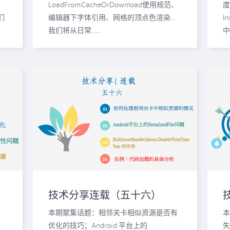
LoadFromCacheOrDownload使用规范、
度
们
编辑器下字体引用、网格的顶点色渲染...
I
我们将从日常……
中
技术分享连载（五十六）
、
本期聚集话题：相邻关卡相似资源是否有
本
优化的技巧；Android 平台上的
失