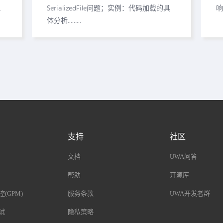
…
SerializedFile问题；实例：代码加载的具
响
体分析...……
支持
社区
文档
UWA问答
帮助
开源库
(GPM)
服务条款
UWA开发者群
试
隐私策略