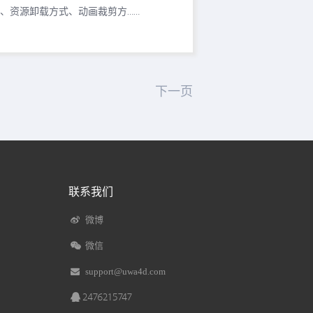
、资源卸载方式、动画裁剪方……
下一页
联系我们
微博
微信
support@uwa4d.com
2476215747