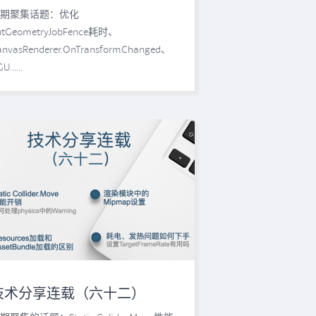
期聚集话题：优化
utGeometryJobFence耗时、
anvasRenderer.OnTransformChanged、
GU……
技术分享连载（六十二）