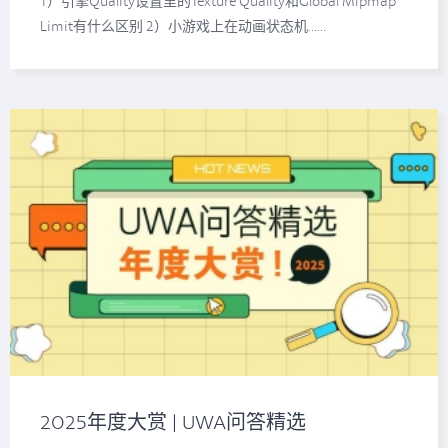
1）引擎Quality设置里的Texture Quality和Global Mipmap
Limit有什么区别 2）小游戏上在动画状态机……
2025年度大赏 | UWA问答精选