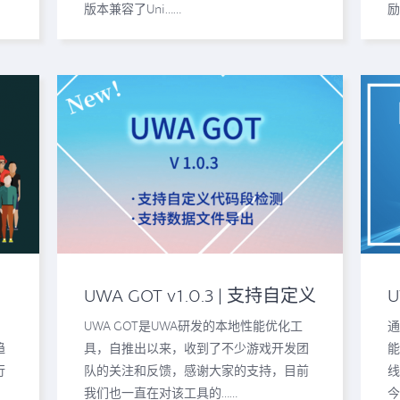
版本兼容了Uni……
励
？
UWA GOT v1.0.3 | 支持自定义
代码段检测、支持数据导出
UWA GOT是UWA研发的本地性能优化工
通
趋
具，自推出以来，收到了不少游戏开发团
能
行
队的关注和反馈，感谢大家的支持，目前
线
我们也一直在对该工具的……
今