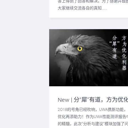
答上得到了回答和解决。为了感谢并鼓
大家继续交流各自的真知……
New | 分“犀”有道，方为优
“利”器！
2018的号角已经吹响，UWA携新功能
优化再添助力！作为UWA性能测评报告
的精髓，此次“分析与建议“模块加强了