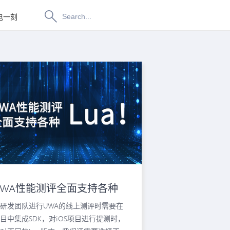
电一刻
博物纳新
UWA性能测评全面支持各种
ua！
研发团队进行UWA的线上测评时需要在
目中集成SDK，对iOS项目进行提测时，