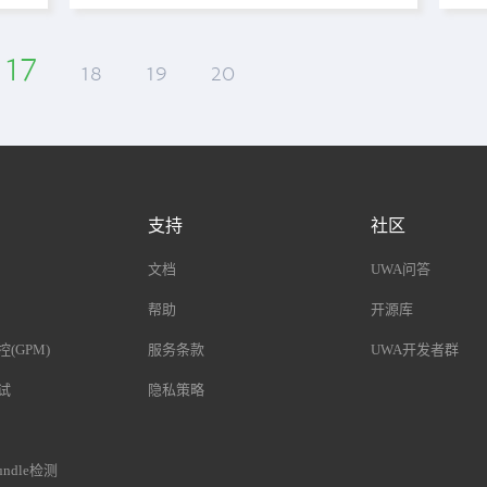
17
18
19
20
支持
社区
文档
UWA问答
帮助
开源库
(GPM)
服务条款
UWA开发者群
试
隐私策略
undle检测