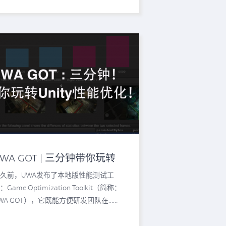
UWA GOT | 三分钟带你玩转
Unity性能优化！
久前，UWA发布了本地版性能测试工
：Game Optimization Toolkit（简称：
WA GOT），它既能方便研发团队在……