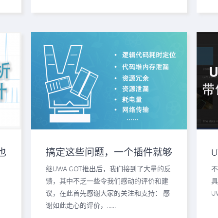
也
搞定这些问题，一个插件就够
了！—UWA GOT 功能全剖析
继UWA GOT推出后，我们接到了大量的反
不
馈，其中不乏一些令我们感动的评价和建
具
，
议，在此首先感谢大家的关注和支持： 感
U
谢如此走心的评价，……