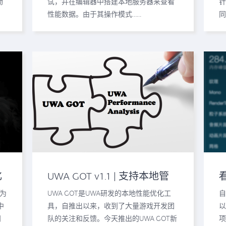
励
试，并在编辑器中搭建本地服务器来查看
针
性能数据。由于其操作模式……
同
化
UWA GOT v1.1 | 支持本地管
理深度测评、全新的UWA
，为
UWA GOT是UWA研发的本地性能优化工
自
API、兼容Unity 2017.3
中
具，自推出以来，收到了大量游戏开发团
以
问
队的关注和反馈。今天推出的UWA GOT新
项