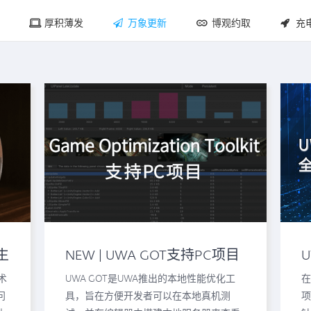
厚积薄发
万象更新
博观约取
充
生
NEW | UWA GOT支持PC项目
L
术
UWA GOT是UWA推出的本地性能优化工
在
问
具，旨在方便开发者可以在本地真机测
项