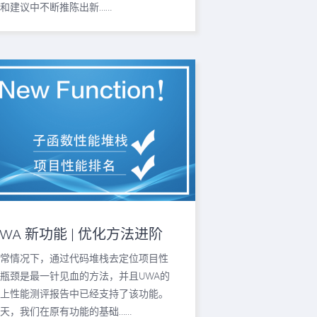
和建议中不断推陈出新……
UWA 新功能 | 优化方法进阶
—定位子函数的开销
常情况下，通过代码堆栈去定位项目性
瓶颈是最一针见血的方法，并且UWA的
上性能测评报告中已经支持了该功能。
天，我们在原有功能的基础……