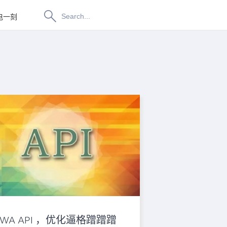
电一刻
博物纳新
UWA API ，优化逼格蹭蹭蹭