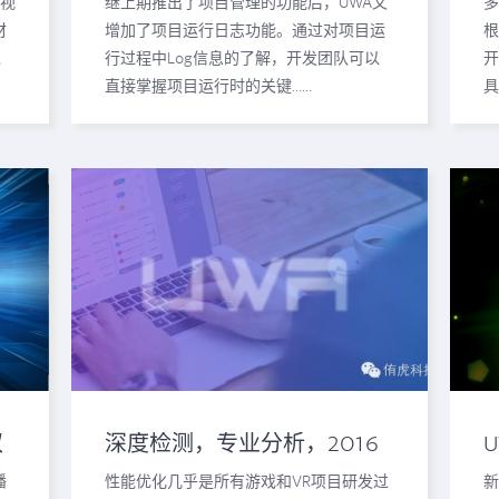
重视
继上期推出了项目管理的功能后，UWA又
多
材
增加了项目运行日志功能。通过对项目运
根
过
行过程中Log信息的了解，开发团队可以
开
直接掌握项目运行时的关键……
具
双
深度检测，专业分析，2016
全新的性能优化方案来袭！
播
性能优化几乎是所有游戏和VR项目研发过
新