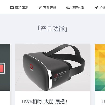
厚积薄发
万象更新
博观约取
充
「产品功能」
UWA相助,“大朋”展翅 !