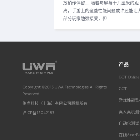
放稍作停留......隔着与屏幕十几厘米的距
离，手游上的这些性能问题或许还能让
部分玩家勉强接受，但……
产品
GOT Online
Copyright ©2015 UWA Technologies All Rights
GOT
Reserved.
游戏性能监控
侑虎科技（上海）有限公司版权所有
真人真机测
沪ICP备15042183
自动化测试
在线AssetB