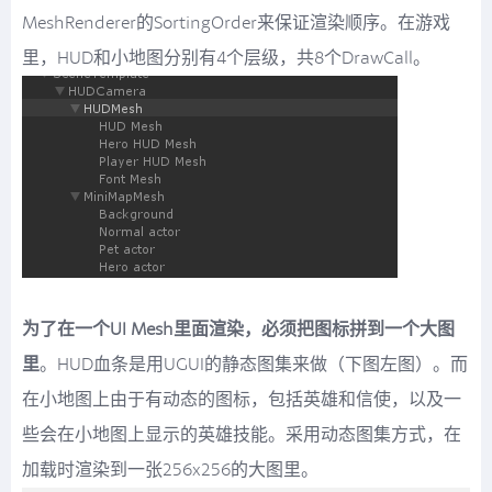
MeshRenderer的SortingOrder来保证渲染顺序。在游戏
里，HUD和小地图分别有4个层级，共8个DrawCall。
为了在一个UI Mesh里面渲染，必须把图标拼到一个大图
里
。HUD血条是用UGUI的静态图集来做（下图左图）。而
在小地图上由于有动态的图标，包括英雄和信使，以及一
些会在小地图上显示的英雄技能。采用动态图集方式，在
加载时渲染到一张256x256的大图里。