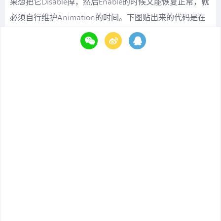
果想把它Disable掉，然后Enable的时候又能恢复正常，就
必须自行维护Animation的时间。下图贴出来的代码是在
Enable的时候设置Animation State的时间，然后把权重设
成1，这样才能表现正确。粒子系统同样，如果选择
Disable要自行管理时间，Enable的时候去设置时间。如果
是自写的MonoBehavior，当然就要根据需求决定是不是
要关掉。