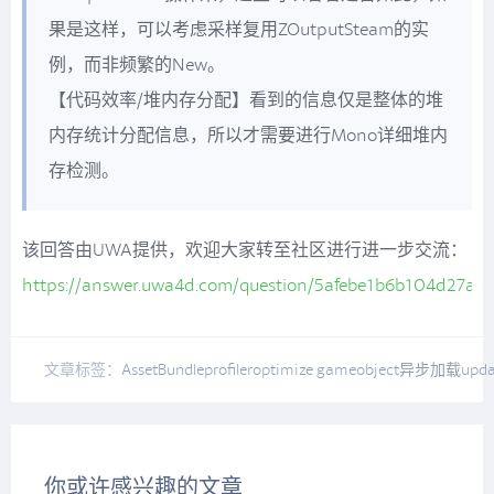
果是这样，可以考虑采样复用ZOutputSteam的实
例，而非频繁的New。
【代码效率/堆内存分配】看到的信息仅是整体的堆
内存统计分配信息，所以才需要进行Mono详细堆内
存检测。
该回答由UWA提供，欢迎大家转至社区进行进一步交流：
https://answer.uwa4d.com/question/5afebe1b6b104d27ac
文章标签：
AssetBundle
profiler
optimize gameobject
异步加载
upda
你或许感兴趣的文章