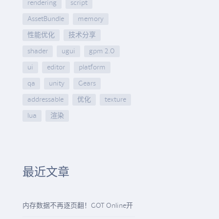
rendering
script
AssetBundle
memory
性能优化
技术分享
shader
ugui
gpm 2.0
ui
editor
platform
qa
unity
Gears
addressable
优化
texture
lua
渲染
最近文章
内存数据不再逐页翻！GOT Online开