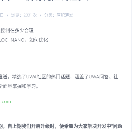
3日
/
浏览：2331 次
/
分类：
厚积薄发
耗控制在多少合理
LLOC_NANO，如何优化
的推送，精选了UWA社区的热门话题，涵盖了UWA问答、社
全面地掌握和学习。
d.com
6期，自上期我们开启升级时，便希望为大家解决开发中“问题