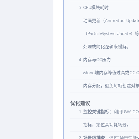
CPU模块耗时
动画更新（Animators.Upda
（ParticleSystem.
处理或简化逻辑来缓解。
内存与GC压力
Mono堆内存峰值过高或GC.C
内存分配，避免每帧创建对
优化建议
监控关键指标
：利用UWA G
指标，定位高功耗场景。
场景级排查
：通过“场景性能