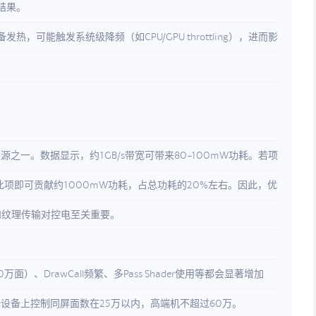
结果。
热，可能触发系统级降频（如CPU/GPU throttling），进而影
源之一。数据显示，约1GB/s带宽可带来80-100mW功耗。若项
仅此项即可贡献约1000mW功耗，占总功耗的20%左右。因此，优
和纹理传输对控电至关重要。
）、DrawCall频繁、多Pass Shader使用等都会显著增加
端设备上控制同屏面数在25万以内，高端机不超过60万。