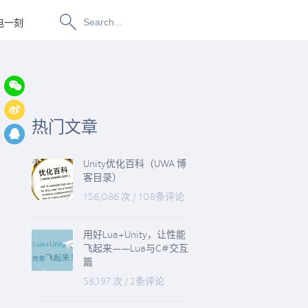
电一刻
博物纳新
热门文章
Unity优化百科（UWA 博
客目录）
156,086 次
/
108条评论
用好Lua+Unity，让性能
飞起来——Lua与C#交互
篇
58,197 次
/
2条评论