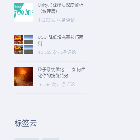
Unity加载模块深度解析
（纹理篇）
41,253 次
/
4条评论
UGUI 降低填充率技巧两
则
40,365 次
/
6条评论
粒子系统优化——如何优
化你的技能特效
16,536 次
/
2条评论
标签云