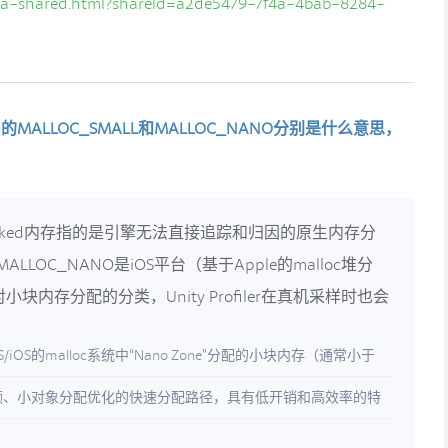
a-shared.html?shareId=a2de5479-7f4a-4bab-8284-
cked中的MALLOC_SMALL和MALLOC_NANO分别是什么意思，
，Untracked内存指的是引擎无法直接追踪和归因的原生内存分
ALLOC_NANO是iOS平台（基于Apple的malloc堆分
s中对小块内存分配的分类，Unity Profiler在真机采样时也会
/iOS的malloc系统中“Nano Zone”分配的小块内存（通常小于
是为高频、小对象分配优化的快速分配路径，具有低开销和高效率的特