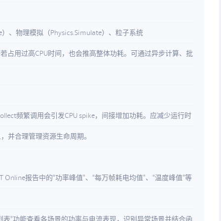
te）、物理模拟（Physics.Simulate）、粒子系统
Update）等若占用过高CPU时间，也会推高整体功耗。可通过异步计算、批
ollect频繁调用会引发CPU spike，间接增加功耗。应减少运行时
象，并合理管理资源生命周期。
OT Online报告中的“功率峰值”、“每万帧耗电均值”、“温度峰值”等
列表”功能查看各场景的功率与电流表现，识别异常场景并结合函