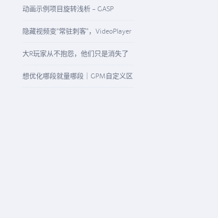
启“精准降本增效”模式
动画示例项目旋转浅析 - GASP
Rotation
隐藏视频变“常驻刺客”，VideoPlayer
与“N/A”纹理该怎么查
大R玩家从不抱怨，他们只是消失了
想优化哪段就量哪段｜GPM自定义区
间精准观测任意游戏流程