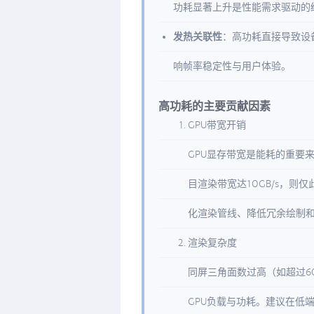
功耗显著上升是性能需求驱动的
发热关联性
：高功耗直接导致设备发
响帧率稳定性与用户体验。
高功耗的主要贡献因素
GPU带宽开销
GPU显存带宽是能耗的重要来
目渲染带宽达10GB/s，则
化渲染管线、降低冗余绘制
渲染复杂度
同屏三角面数过高（如超过60万面
GPU负载与功耗。建议在低