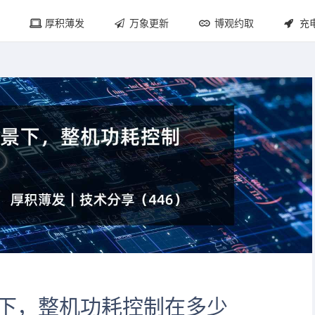
厚积薄发
万象更新
博观约取
充
下，整机功耗控制在多少