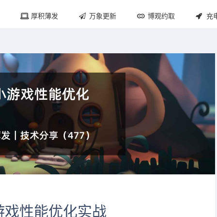
厚积薄发
万象更新
博观约取
充
游戏性能优化实战