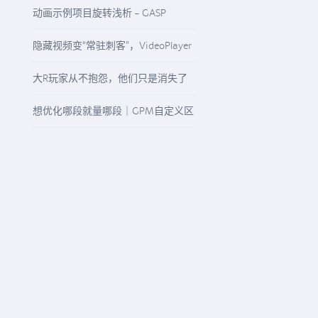
启“精准降本增效”模式
动画示例项目旋转浅析 - GASP
Rotation
隐藏视频变“常驻刺客”，VideoPlayer
与“N/A”纹理该怎么查
大R玩家从不抱怨，他们只是消失了
想优化哪段就量哪段｜GPM自定义区
间精准观测任意游戏流程