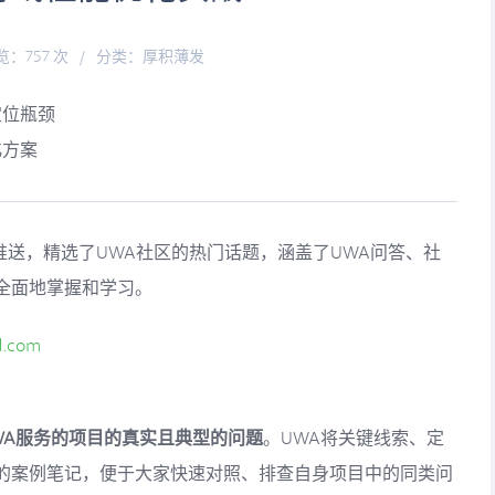
览：757 次
/
分类：
厚积薄发
定位瓶颈
化方案
的推送，精选了UWA社区的热门话题，涵盖了UWA问答、社
全面地掌握和学习。
d.com
WA服务的项目的真实且典型的问题
。UWA将关键线索、定
的案例笔记，便于大家快速对照、排查自身项目中的同类问