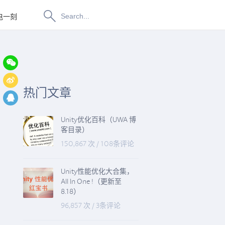
电一刻
博物纳新
热门文章
Unity优化百科（UWA 博
客目录）
150,867 次
/
108条评论
Unity性能优化大合集，
All In One !（更新至
8.18）
96,857 次
/
3条评论