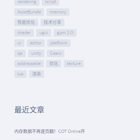
rendering
script
AssetBundle
memory
性能优化
技术分享
shader
ugui
gpm 2.0
ui
editor
platform
qa
unity
Gears
addressable
优化
texture
lua
渲染
最近文章
内存数据不再逐页翻！GOT Online开