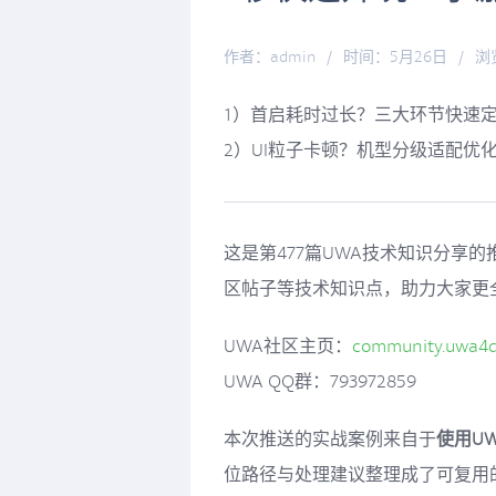
作者：admin
/
时间：5月26日
/
浏
1）首启耗时过长？三大环节快速
2）UI粒子卡顿？机型分级适配优
这是第477篇UWA技术知识分享
区帖子等技术知识点，助力大家更
UWA社区主页：
community.uwa4
UWA QQ群：793972859
本次推送的实战案例来自于
使用U
位路径与处理建议整理成了可复用