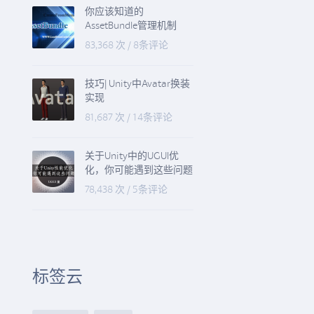
你应该知道的
AssetBundle管理机制
83,368 次
/
8条评论
技巧| Unity中Avatar换装
实现
81,687 次
/
14条评论
关于Unity中的UGUI优
化，你可能遇到这些问题
78,438 次
/
5条评论
标签云