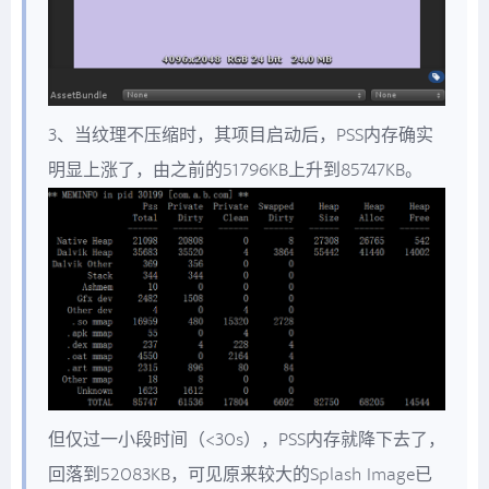
3、当纹理不压缩时，其项目启动后，PSS内存确实
明显上涨了，由之前的51796KB上升到85747KB。
但仅过一小段时间（<30s），PSS内存就降下去了，
回落到52083KB，可见原来较大的Splash Image已