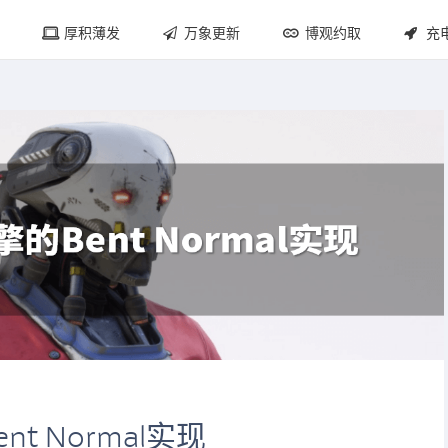
厚积薄发
万象更新
博观约取
充
nt Normal实现