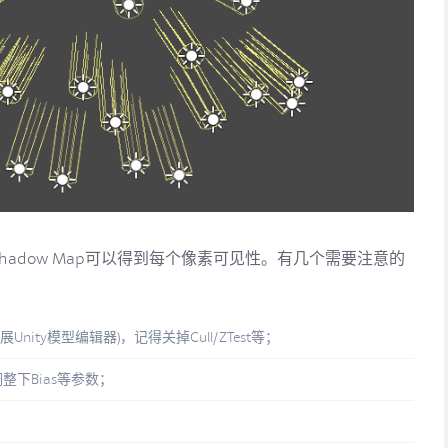
hadow Map可以得到每个像素可见性。有几个需要注意的
nity模型编辑器)，记得关掉Cull/ZTest等；
话调整下Bias等参数；