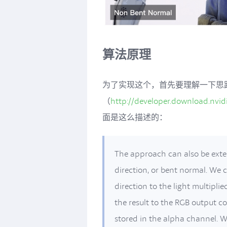
算法原理
为了实现这个，首先要理解一下思路。GPU Ge
（
http://developer.download.nv
面是这么描述的：
The approach can also be ext
direction, or bent normal. We 
direction to the light multipl
the result to the RGB output c
stored in the alpha channel. 