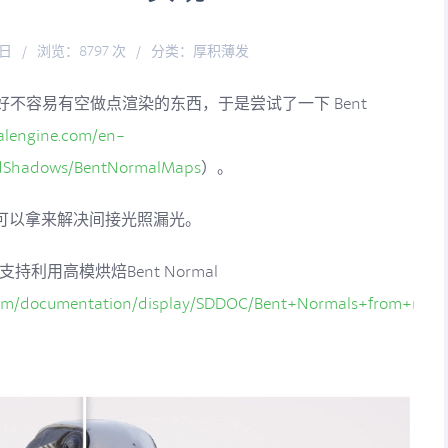
5日
/
浏览：8797 次
/
分类：
厚积薄发
不容易有空做点渲染的东西，于是尝试了一下 Bent
ealengine.com/en-
ndShadows/BentNormalMaps
）。
之一，可以拿来解决间接光照漏光。
r已经支持利用高模烘焙Bent Normal
c.com/documentation/display/SDDOC/Bent+Normals+from+mes