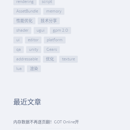
rendering
script
AssetBundle
memory
性能优化
技术分享
shader
ugui
gpm 2.0
ui
editor
platform
qa
unity
Gears
addressable
优化
texture
lua
渲染
最近文章
内存数据不再逐页翻！GOT Online开