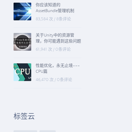
你应该知道的
AssetBundle管理机制
83,584 次
/
8条评论
关于Unity中的资源管
理，你可能遇到这些问题
61,941 次
/
0条评论
性能优化，永无止境---
CPU篇
46,470 次
/
0条评论
h
）。
标签云