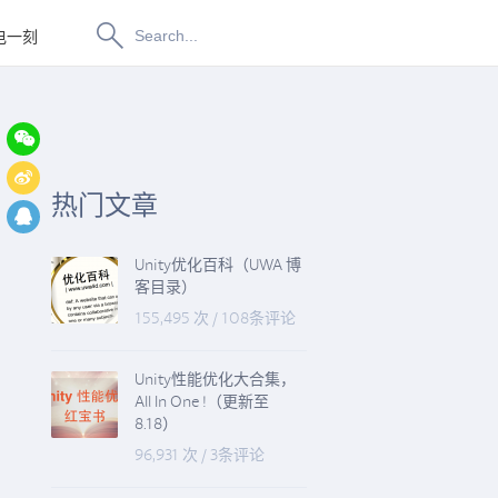
电一刻
博物纳新
热门文章
Unity优化百科（UWA 博
客目录）
155,495 次
/
108条评论
Unity性能优化大合集，
All In One !（更新至
8.18）
96,931 次
/
3条评论