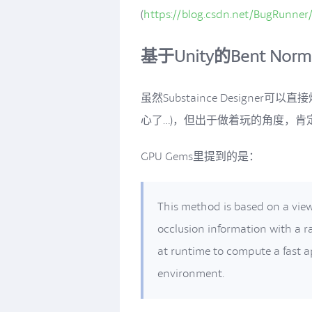
(
https://blog.csdn.net/BugRunner/
基于Unity的Bent Norma
虽然Substaince Designe
心了…)，但出于做着玩的角度，肯定
GPU Gems里提到的是：
This method is based on a vi
occlusion information with a r
at runtime to compute a fast a
environment.