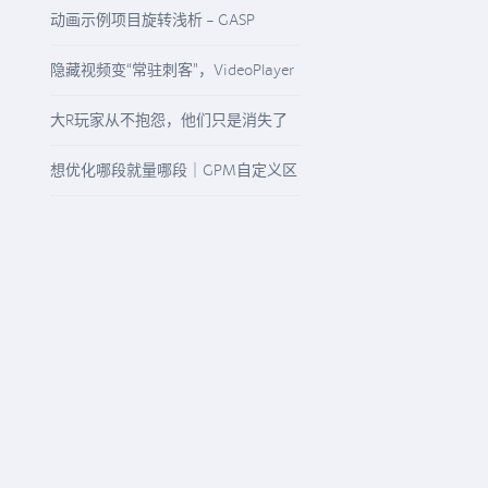
启“精准降本增效”模式
动画示例项目旋转浅析 - GASP
Rotation
隐藏视频变“常驻刺客”，VideoPlayer
与“N/A”纹理该怎么查
大R玩家从不抱怨，他们只是消失了
想优化哪段就量哪段｜GPM自定义区
间精准观测任意游戏流程