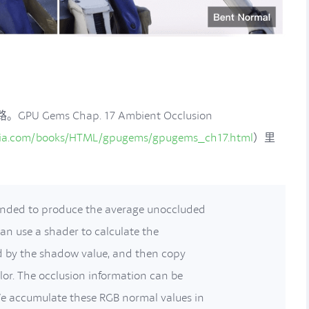
ms Chap. 17 Ambient Occlusion
idia.com/books/HTML/gpugems/gpugems_ch17.html
）里
ended to produce the average unoccluded
can use a shader to calculate the
ied by the shadow value, and then copy
olor. The occlusion information can be
We accumulate these RGB normal values in