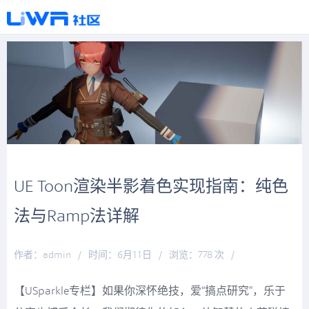
UE Toon渲染半影着色实现指南：纯色
法与Ramp法详解
作者：admin
/
时间：6月11日
/
浏览：778 次
/
分类：
厚积薄发
【USparkle专栏】如果你深怀绝技，爱“搞点研究”，乐于