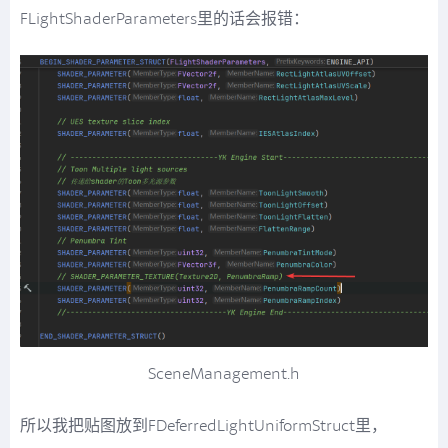
FLightShaderParameters里的话会报错：
SceneManagement.h
所以我把贴图放到FDeferredLightUniformStruct里，