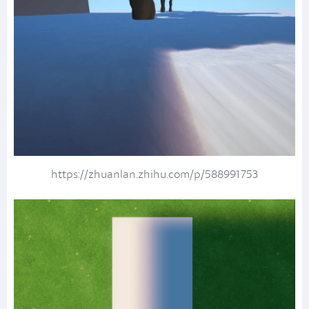
https://zhuanlan.zhihu.com/p/588991753