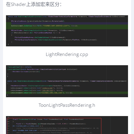
在Shader上添加宏来区分：
LightRendering.cpp
ToonLightPassRendering.h