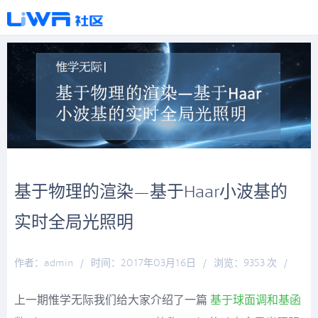
基于物理的渲染—基于Haar小波基的
实时全局光照明
作者：admin
/
时间：2017年03月16日
/
浏览：9353 次
/
分类：
厚积薄发
上一期惟学无际我们给大家介绍了一篇
基于球面调和基函