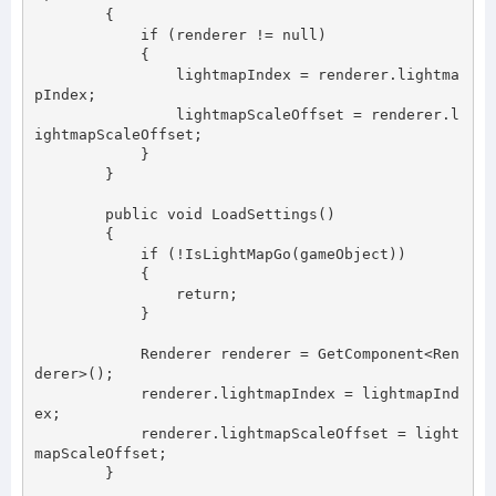
        {

            if (renderer != null)

            {

                lightmapIndex = renderer.lightma
pIndex;

                lightmapScaleOffset = renderer.l
ightmapScaleOffset;

            }

        }

        public void LoadSettings()

        {

            if (!IsLightMapGo(gameObject))

            {

                return;

            }

            Renderer renderer = GetComponent<Ren
derer>();

            renderer.lightmapIndex = lightmapInd
ex;

            renderer.lightmapScaleOffset = light
mapScaleOffset;

        }
