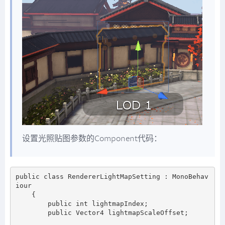
设置光照贴图参数的Component代码：
public class RendererLightMapSetting : MonoBehav
iour

    {

        public int lightmapIndex;

        public Vector4 lightmapScaleOffset;
