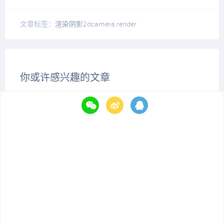
文章标签：
渲染
阴影
2d
camera.render
你或许感兴趣的文章
Unity的PBR扩展
2D开源库合辑推荐
Unity引擎模块分析—注重效率的你不妨这么做！
半透明物体如何实现阴影效果？