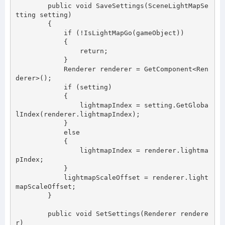
        public void SaveSettings(SceneLightMapSe
tting setting)

        {

            if (!IsLightMapGo(gameObject))

            {

                return;

            }

            Renderer renderer = GetComponent<Ren
derer>();

            if (setting)

            {

                lightmapIndex = setting.GetGloba
lIndex(renderer.lightmapIndex);

            }

            else

            {

                lightmapIndex = renderer.lightma
pIndex;

            }

            lightmapScaleOffset = renderer.light
mapScaleOffset;

        }

        public void SetSettings(Renderer rendere
r)
