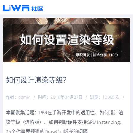
如何设计渲染等级？
作者：admin
/
时间：2018年04月27日
/
浏览：10965 次
/
分类：
厚积薄发
本期聚集话题：PBR在手游开发中的适用性、如何设计渲
染等级（进阶版）、如何判断硬件支持GPU Instancing、
25个你需要规避的DrawCall增长的问题...