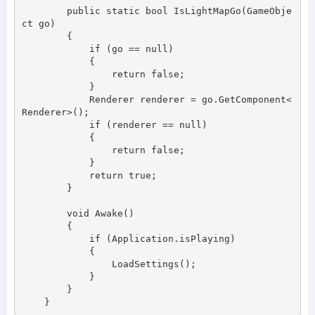
        public static bool IsLightMapGo(GameObje
ct go)

        {

            if (go == null)

            {

                return false;

            }

            Renderer renderer = go.GetComponent<
Renderer>();

            if (renderer == null)

            {

                return false;

            }

            return true;

        }

        void Awake()

        {

            if (Application.isPlaying)

            {

                LoadSettings();

            }

        }
