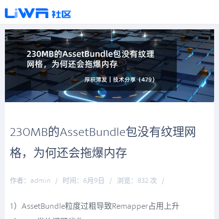
230MB的AssetBundle包没有纹理网
格，为何还会拖爆内存
作者：admin
/
时间：6月9日
/
浏览：832 次
/
分类：
厚积薄发
1）AssetBundle粒度过粗导致Remapper占用上升