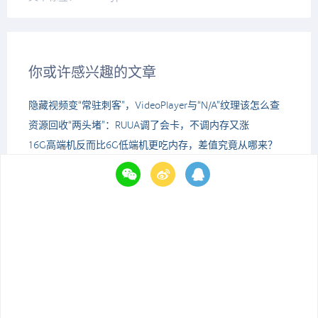
你或许感兴趣的文章
隐藏视频变“常驻刺客”，VideoPlayer与“N/A”纹理该怎么查
资源回收“两头堵”：RUUA调了会卡，不调内存又涨
16G高端机反而比6G低端机更吃内存，差值究竟从哪来？
从64MB降至5MB，TMP字体Atlas内存优化实战