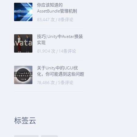
你应该知道的
AssetBundle管理机制
83,447 次
/
8条评论
技巧| Unity中Avatar换装
实现
81,904 次
/
14条评论
关于Unity中的UGUI优
化，你可能遇到这些问题
78,486 次
/
5条评论
标签云