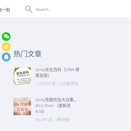
电一刻
博物纳新
热门文章
Unity优化百科（UWA 博
客目录）
152,904 次
/
108条评论
Unity性能优化大合集，
All In One !（更新至
8.18）
96,891 次
/
3条评论