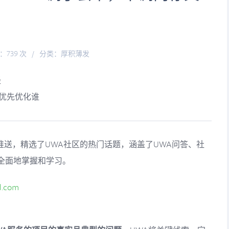
：739 次
/
分类：
厚积薄发
径
该优先优化谁
的推送，精选了UWA社区的热门话题，涵盖了UWA问答、社
全面地掌握和学习。
d.com