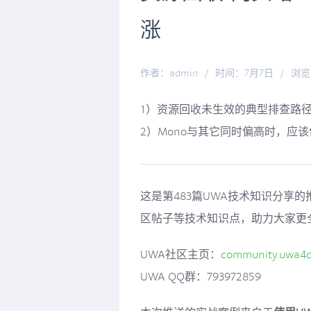
涨
作者：admin
/
时间：7月7日
/
浏览
1）资源回收未生效的典型排查路
2）Mono与其它同时偏高时，应
这是第483篇UWA技术知识分享
区帖子等技术知识点，助力大家更
UWA社区主页：
community.uwa4
UWA QQ群：793972859