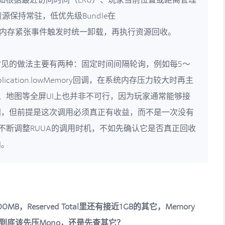
资源保持常驻，低优先级Bundle在
mory等系统内存紧张事件触发时统一卸载，再执行资源回收。
见的做法主要有两种：固定时间间隔轮询，例如每5～
ication.lowMemory回调，在系统内存压力较大时再主
包、地图等全屏UI上也并非不可行，因为玩家通常能够接
间，但前提是这次调用必须真正有收益，而不是一次没有
其不断调整RUUA的调用时机，不如先确认它是否真正回收
向。
B，Reserved Total里还有接近1GB的其它，Memory
情况到底该先压Mono，还是先查其它？