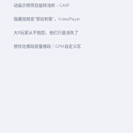
启“精准降本增效”模式
动画示例项目旋转浅析 - GASP
Rotation
隐藏视频变“常驻刺客”，VideoPlayer
与“N/A”纹理该怎么查
大R玩家从不抱怨，他们只是消失了
想优化哪段就量哪段｜GPM自定义区
间精准观测任意游戏流程