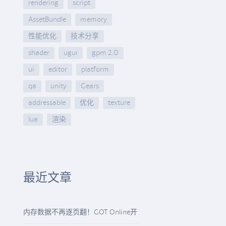
rendering
script
AssetBundle
memory
性能优化
技术分享
shader
ugui
gpm 2.0
ui
editor
platform
qa
unity
Gears
addressable
优化
texture
lua
渲染
最近文章
内存数据不再逐页翻！GOT Online开