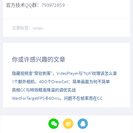
官方技术QQ群：793972859
文章标签：
ui
cpu
你或许感兴趣的文章
隐藏视频变“常驻刺客”，VideoPlayer与“N/A”纹理该怎么查
1个额外相机、400个DrawCall：简单画面为何不简单
高频GC与特效精准降温的调优实战
WaitForTargetFPS卡60ms，问题不在帧率而在GC