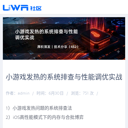
小游戏发热的系统排查与性能调优实战
作者：admin
/
时间：6月30日
/
浏览：751 次
/
分类：
厚积薄发
1）小游戏发热问题的系统排查法
2）iOS高性能模式下的内存与合批博弈