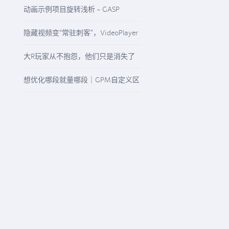
启“精准降本增效”模式
动画示例项目旋转浅析 - GASP
Rotation
隐藏视频变“常驻刺客”，VideoPlayer
与“N/A”纹理该怎么查
大R玩家从不抱怨，他们只是消失了
想优化哪段就量哪段｜GPM自定义区
间精准观测任意游戏流程