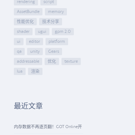
rendering
script
AssetBundle
memory
性能优化
技术分享
shader
ugui
gpm 2.0
ui
editor
platform
qa
unity
Gears
addressable
优化
texture
lua
渲染
最近文章
内存数据不再逐页翻！GOT Online开