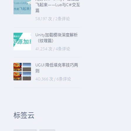
飞起来——Lua与C#交互
篇
58,197 次
/
2条评论
Unity加载模块深度解析
（纹理篇）
41,254 次
/
4条评论
UGUI 降低填充率技巧两
则
40,366 次
/
6条评论
标签云