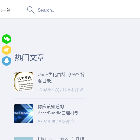
电一刻
博物纳新
热门文章
Unity优化百科（UWA 博
客目录）
156,087 次
/
108条评论
你应该知道的
AssetBundle管理机制
83,613 次
/
8条评论
用好Lua+Unity，让性能