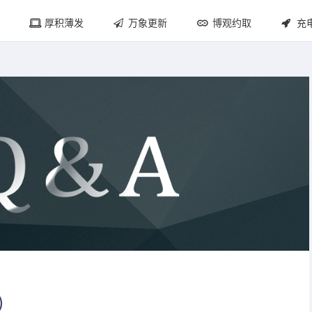
厚积薄发
万象更新
博观约取
充
）