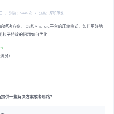
5日
/
浏览：6446 次
/
分类：
厚积薄发
的解决方案、iOS和Android平台的压缩格式、如何更好地
粒子特效的问题如何优化...
om
群已满员）
方面提供一些解决方案或者思路？