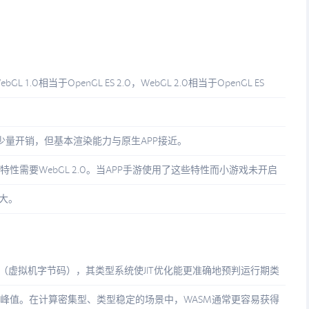
GL 1.0相当于OpenGL ES 2.0，WebGL 2.0相当于OpenGL ES
在少量开销，但基本渲染能力与原生APP接近。
cher等渲染特性需要WebGL 2.0。当APP手游使用了这些特性而小游戏未开启
拉大。
（虚拟机字节码），其类型系统使JIT优化能更准确地预判运行期类
的峰值。在计算密集型、类型稳定的场景中，WASM通常更容易获得