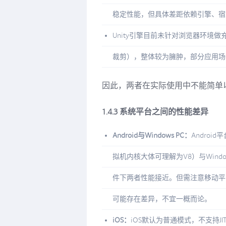
稳定性能，但具体差距依赖引擎、宿
Unity引擎目前未针对浏览器环境
裁剪），整体较为臃肿，部分应用场
因此，两者在实际使用中不能简单
1.4.3 系统平台之间的性能差异
Android与Windows PC：
Androi
拟机内核大体可理解为V8）与Windo
件下两者性能接近。但需注意移动平
可能存在差异，不宜一概而论。
iOS：
iOS默认为普通模式，不支持