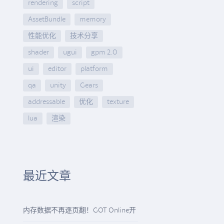
rendering
script
AssetBundle
memory
性能优化
技术分享
shader
ugui
gpm 2.0
ui
editor
platform
qa
unity
Gears
addressable
优化
texture
lua
渲染
最近文章
内存数据不再逐页翻！GOT Online开