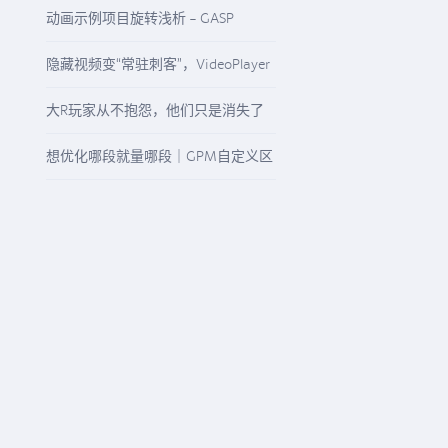
启“精准降本增效”模式
动画示例项目旋转浅析 - GASP
Rotation
隐藏视频变“常驻刺客”，VideoPlayer
与“N/A”纹理该怎么查
大R玩家从不抱怨，他们只是消失了
想优化哪段就量哪段｜GPM自定义区
间精准观测任意游戏流程