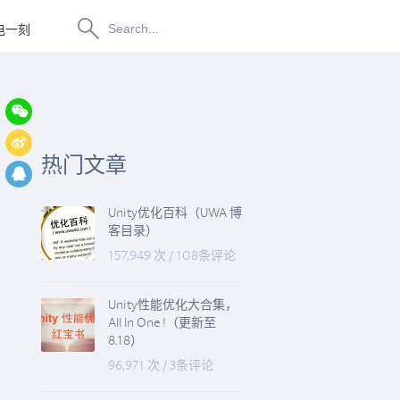
电一刻
博物纳新
热门文章
Unity优化百科（UWA 博
客目录）
157,949 次
/
108条评论
Unity性能优化大合集，
All In One !（更新至
8.18）
96,971 次
/
3条评论