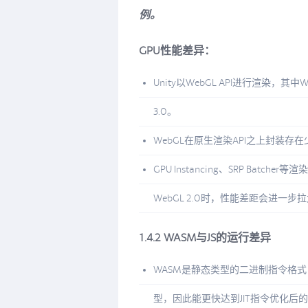
例。
GPU性能差异：
Unity以WebGL API进行渲染，其中Web
3.0。
WebGL在原生渲染API之上封装存
GPU Instancing、SRP Bat
WebGL 2.0时，性能差距会进一步
1.4.2 WASM与JS的运行差异
WASM是静态类型的二进制指令格式
型，因此能更快达到JIT指令优化后