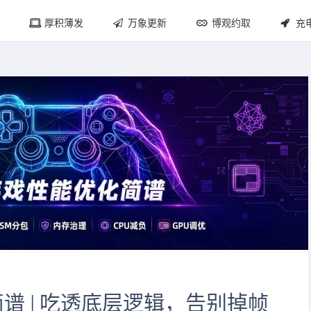
厚积薄发
万象更新
博观约取
充
简谱 | 吃透底层逻辑，告别掉帧