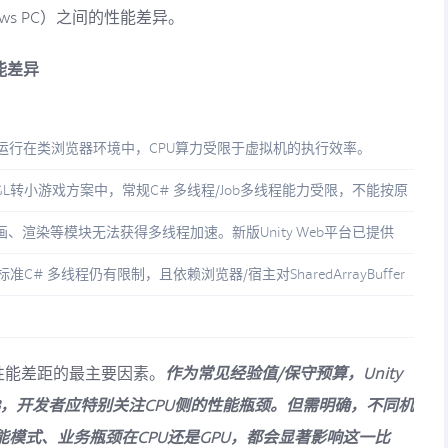
dows PC）之间的性能差异。
性能差异
机的形式运行在类浏览器环境中，CPU算力受限于虚拟机的执行效率。
bGL转小游戏方案中，常规C# 多线程/Job多线程能力受限，不能按原
画、渲染等模块无法获得多线程加速。新版Unity Web平台已提供
，但标准C# 多线程仍有限制，且依赖浏览器/宿主对SharedArrayBuffer
存在性能差距的最主要因素。
作为常见经验值/保守预算，Unity
1/3，开发者应特别关注CPU侧的性能瓶颈。但需明确，不同机
高性能模式、业务瓶颈在CPU还是GPU，都会显著影响这一比