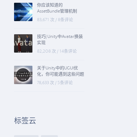
你应该知道的
AssetBundle管理机制
83,671 次
/
8条评论
技巧| Unity中Avatar换装
实现
82,208 次
/
14条评论
关于Unity中的UGUI优
化，你可能遇到这些问题
78,633 次
/
5条评论
标签云