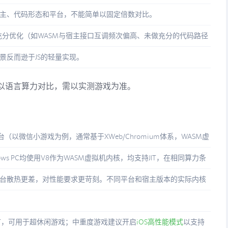
主、代码形态和平台，不能简单以固定倍数对比。
做充分优化（如WASM与宿主接口互调频次偏高、未做充分的代码路径
景反而逊于JS的轻量实现。
以语言算力对比，需以实测游戏为准。
d平台（以微信小游戏为例，通常基于XWeb/Chromium体系，WASM虚
ws PC均使用V8作为WASM虚拟机内核，均支持JIT，在相同算力条
台散热更差，对性能要求更苛刻。不同平台和宿主版本的实际内核
JIT，可用于超休闲游戏；中重度游戏建议开启
iOS高性能模式
以支持