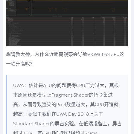
想请教大神，为什么近距离观察会导致VR.WaitForGPU这
一项升高呢？
UWA：估计是ALU的问题使得GPU压力过大，其根
本原因还是模型上Fragment Shader的指令集过
高，从而导致渲染的Pixel数量越大，其GPU开销就
越高，类似于我们在UWA Day 2018上关于
Standard Shader的屏占实验。在低端设备上，屏占
超过20%，其GPU耗时就已经超过20ms。