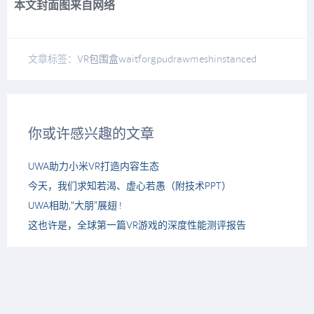
本文封面图来自网络
文章标签：
VR
包围盒
waitforgpu
drawmeshinstanced
你或许感兴趣的文章
UWA助力小米VR打造内容生态
今天，我们求知若渴、虚心若愚（附技术PPT）
UWA相助,“大朋”展翅 !
这也许是，全球第一篇VR游戏的深度性能测评报告