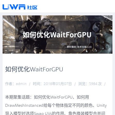
如何优化WaitForGPU
作者：admin
/
时间：2018年05月07日
/
浏览：5984 次
/
分类：
厚积薄发
本期聚集话题：如何优化WaitForGPU、如何用
DrawMeshInstanced给每个物体指定不同的颜色、Unity
导入模型时选项Swap UVs的作用、角色换装模型合并问