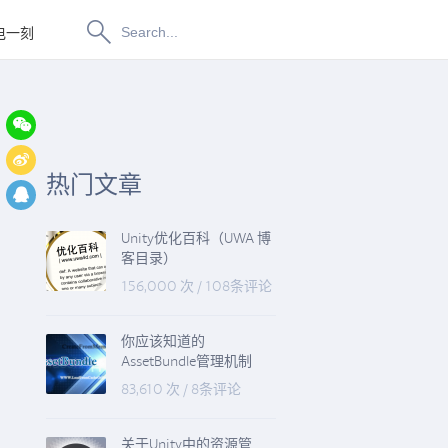
电一刻
博物纳新
热门文章
Unity优化百科（UWA 博
客目录）
156,000 次
/
108条评论
你应该知道的
AssetBundle管理机制
83,610 次
/
8条评论
关于Unity中的资源管