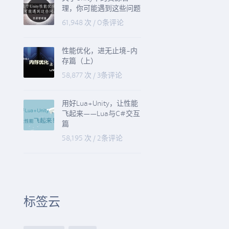
理，你可能遇到这些问题
61,948 次
/
0条评论
性能优化，进无止境-内
存篇（上）
58,877 次
/
3条评论
用好Lua+Unity，让性能
飞起来——Lua与C#交互
篇
58,195 次
/
2条评论
标签云