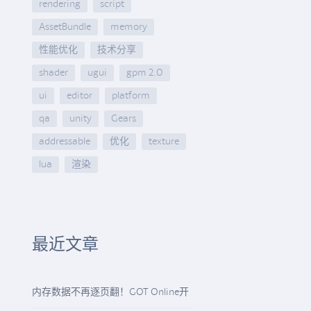
rendering
script
AssetBundle
memory
性能优化
技术分享
shader
ugui
gpm 2.0
ui
editor
platform
qa
unity
Gears
addressable
优化
texture
lua
渲染
最近文章
内存数据不再逐页翻！GOT Online开