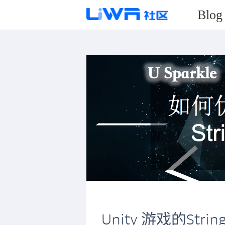
Blog
Unity 游戏的String