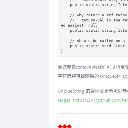
    public static string Intern(string str, bool removable = true)  

    // Why return a ref rather than a bool? 

    //   return-val is the ref to the unique interned one, which should be test
ed against `null`

    public static string IsInterned(string str)     

    // should be called on a regular basis

    public static void Clear();

通过参数removable我们可以指定使用
字符串将可被随后的 UniqueString.C
UniqueString 的实现及更新可以
target=https%3A//github.com/Pe
◆◆◆