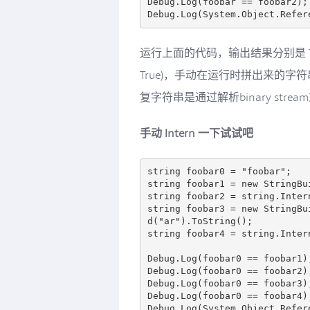
Debug.Log(foobar == foobar2); 
运行上面的代码，输出结果分别是 Tru
True)，手动在运行时拼出来的字
复字符串是通过解析binary stre
手动 Intern 一下试试吧
string foobar0 = "foobar";

string foobar1 = new StringBu
string foobar2 = string.Intern
string foobar3 = new StringBu
d("ar").ToString();

string foobar4 = string.Intern
Debug.Log(foobar0 == foobar1);
Debug.Log(foobar0 == foobar2);
Debug.Log(foobar0 == foobar3);
Debug.Log(foobar0 == foobar4);
Debug.Log(System.Object.Refer