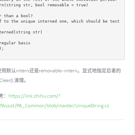
默认intern还是removable-intern。显式地指定后者的
lear() 清理。
参考：
https://link.zhihu.com/?
rfAssist/PA_Common/blob/master/UniqueString.cs