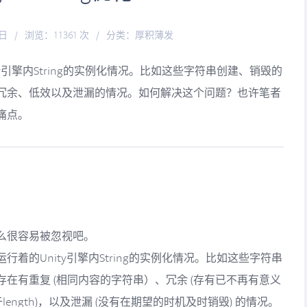
0日
/
浏览：11361 次
/
分类：
厚积薄发
y引擎内String的实例化情况。比如这些字符串创建、销毁的
冗余、低效以及泄漏的情况。如何解决这个问题？也许笔者
痛点。
么很容易被忽视吧。
着的Unity引擎内String的实例化情况。比如这些字符串
在有重复 (相同内容的字符串）、冗余 (存有已不再有意义
大于length)，以及泄漏 (没有在期望的时机及时销毁) 的情况。