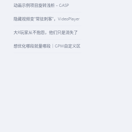
启“精准降本增效”模式
动画示例项目旋转浅析 - GASP
Rotation
隐藏视频变“常驻刺客”，VideoPlayer
与“N/A”纹理该怎么查
大R玩家从不抱怨，他们只是消失了
想优化哪段就量哪段｜GPM自定义区
间精准观测任意游戏流程