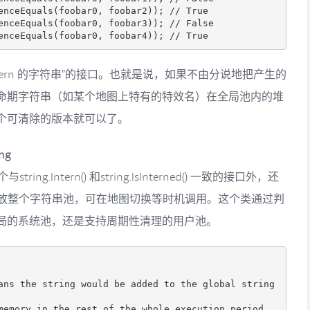
enceEquals(foobar0, foobar2)); // True

enceEquals(foobar0, foobar3)); // False

ntern 的字符串”的接口。也就是说，如果不由分说地把产生的
命期字符串（如某个地图上特有的特效名）在全局池内的堆
个可清除的版本就可以了。
ng
ring.Intern() 和string.IsInterned() 一致的接口外，还
性地释放整个字符串池，可在地图切换等时机调用。这个类通过判
局的系统池，还是支持周期性清理的用户池。