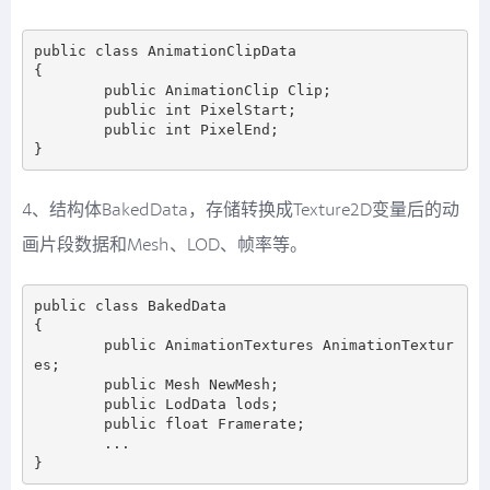
public class AnimationClipData

{

        public AnimationClip Clip;

        public int PixelStart;

        public int PixelEnd;

4、结构体BakedData，存储转换成Texture2D变量后的动
画片段数据和Mesh、LOD、帧率等。
public class BakedData

{

        public AnimationTextures AnimationTextur
es;

        public Mesh NewMesh;

        public LodData lods;

        public float Framerate;

        ...
