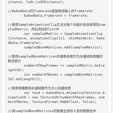
istance, lods.Lod3Distance);

//BakedData的framerate直接使用输入的framerate

        bakedData.Framerate = framerate;

//使用SampleAnimationClip方法对每个动画片段采样得到sam
pledMatrix，然后添加到list中

        var sampledMatrix = SampleAnimationClip
(instance, animationClips[i], skinRenderer, bake
dData.Framerate);

        sampledBoneMatrices.Add(sampledMatrix);

//使用sampledBoneMatrices的维数参数作为关键帧和骨骼的
数目统计

        numberOfKeyFrames += sampledMatrix.GetLe
ngth(0);

        int numberOfBones = sampledBoneMatrices
[0].GetLength(1);

//使用骨骼数和关键帧数作为大小创建材质

        var tex0 = bakedData.AnimationTextures.A
nimation0 = new Texture2D(numberOfKeyFrames, num
berOfBones, TextureFormat.RGBAFloat, false);

//将sampledBoneMatrices的数据全部存入到材质颜色中
