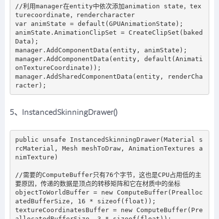
//利用manager在entity中依次添加animation state，tex
turecoordinate，rendercharacter 

var animState = default(GPUAnimationState);

animState.AnimationClipSet = CreateClipSet(baked
Data);

manager.AddComponentData(entity, animState);

manager.AddComponentData(entity, default(Animati
onTextureCoordinate));

manager.AddSharedComponentData(entity, renderCha
5、InstancedSkinningDrawer()
public unsafe InstancedSkinningDrawer(Material s
rcMaterial, Mesh meshToDraw, AnimationTextures a
nimTexture)

//需要的ComputeBuffer只有76个字节，这也是CPU占用低的主
要原因，传递的数据是顶点的转移矩阵和它在材质中的坐标

objectToWorldBuffer = new ComputeBuffer(Prealloc
atedBufferSize, 16 * sizeof(float));

textureCoordinatesBuffer = new ComputeBuffer(Pre