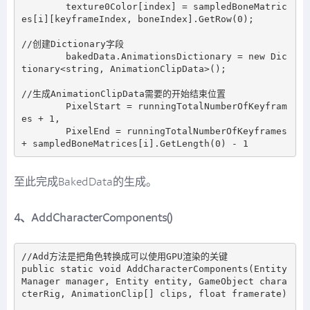
        texture0Color[index] = sampledBoneMatric
es[i][keyframeIndex, boneIndex].GetRow(0);

//创建Dictionary字段

        bakedData.AnimationsDictionary = new Dic
tionary<string, AnimationClipData>();

//生成AnimationClipData需要的开始结束位置

        PixelStart = runningTotalNumberOfKeyfram
es + 1,

        PixelEnd = runningTotalNumberOfKeyframes 
至此完成BakedData的生成。
4、AddCharacterComponents()
//Add方法是把角色转换成可以使用GPU渲染的关键

public static void AddCharacterComponents(Entity
Manager manager, Entity entity, GameObject chara
cterRig, AnimationClip[] clips, float framerate)
