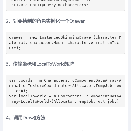
2、对要绘制的角色实例化一个Drawer
drawer = new InstancedSkinningDrawer(character.M
aterial, character.Mesh, character.AnimationText
3、传输坐标和LocalToWorld矩阵
var coords = m_Characters.ToComponentDataArray<A
nimationTextureCoordinate>(Allocator.TempJob, ou
t jobA);

var localToWorld = m_Characters.ToComponentDataA
4、调用Draw()方法