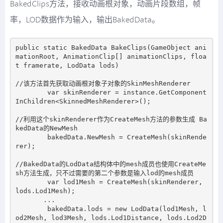
BakedClips方法，接收动画根对象，动画片段数组，帧
率，LOD数据作为输入，输出BakedData。
public static BakedData BakeClips(GameObject ani
mationRoot, AnimationClip[] animationClips, floa
t framerate, LodData lods)

//该方法首先获取动画根对象子对象的SkinMeshRenderer

        var skinRenderer = instance.GetComponent
InChildren<SkinnedMeshRenderer>();

//利用这个skinRenderer作为CreateMesh方法的参数生成 Ba
kedData的NewMesh

        bakedData.NewMesh = CreateMesh(skinRende
rer);

//BakedData的LodData结构体中的mesh成员也使用CreateMe
sh方法生成，只不过需要的第二个参数是输入lod的mesh成员

        var lod1Mesh = CreateMesh(skinRenderer, 
lods.Lod1Mesh);

       ...

        bakedData.lods = new LodData(lod1Mesh, l
od2Mesh, lod3Mesh, lods.Lod1Distance, lods.Lod2D