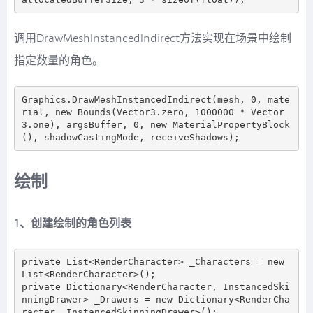
调用DrawMeshInstancedIndirect方法实现在场景中绘制
指定数量的角色。
Graphics.DrawMeshInstancedIndirect(mesh, 0, mate
rial, new Bounds(Vector3.zero, 1000000 * Vector
3.one), argsBuffer, 0, new MaterialPropertyBlock
绘制
1、创建绘制的角色列表
private List<RenderCharacter> _Characters = new 
List<RenderCharacter>();

private Dictionary<RenderCharacter, InstancedSki
nningDrawer> _Drawers = new Dictionary<RenderCha
racter, InstancedSkinningDrawer>();
