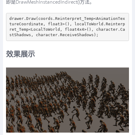
即是DrawMeshInstancedIndirect()方法。
drawer.Draw(coords.Reinterpret_Temp<AnimationTex
tureCoordinate, float3>(), localToWorld.Reinterp
ret_Temp<LocalToWorld, float4x4>(), character.Ca
效果展示