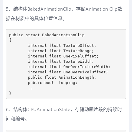
5、结构体BakedAnimationClip，存储Animation Clip数
据在材质中的具体位置信息。
public struct BakedAnimationClip

{

        internal float TextureOffset;

        internal float TextureRange;

        internal float OnePixelOffset;

        internal float TextureWidth;

        internal float OneOverTextureWidth;

        internal float OneOverPixelOffset;

        public float AnimationLength;

        public bool  Looping;

        ...

6、结构体GPUAnimationState，存储动画片段的持续时
间和编号。