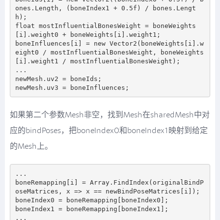
ones.Length, (boneIndex1 + 0.5f) / bones.Lengt
h);

float mostInfluentialBonesWeight = boneWeights
[i].weight0 + boneWeights[i].weight1;

boneInfluences[i] = new Vector2(boneWeights[i].w
eight0 / mostInfluentialBonesWeight, boneWeights
[i].weight1 / mostInfluentialBonesWeight);

...

newMesh.uv2 = boneIds;

如果第二个参数Mesh非空，找到Mesh在sharedMesh中对
应的bindPoses，把boneIndex0和boneIndex1映射到给定
的Mesh上。
...

boneRemapping[i] = Array.FindIndex(originalBindP
oseMatrices, x => x == newBindPoseMatrices[i]);

boneIndex0 = boneRemapping[boneIndex0];

boneIndex1 = boneRemapping[boneIndex1];
