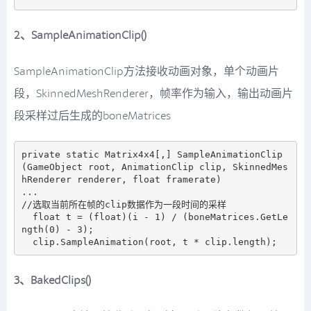
2、SampleAnimationClip()
SampleAnimationClip方法接收动画对象，单个动画片
段，SkinnedMeshRenderer，帧率作为输入，输出动画片
段采样过后生成的boneMatrices
private static Matrix4x4[,] SampleAnimationClip
(GameObject root, AnimationClip clip, SkinnedMes
hRenderer renderer, float framerate)

...

//选取当前所在帧的clip数据作为一段时间的采样

  float t = (float)(i - 1) / (boneMatrices.GetLe
ngth(0) - 3);

3、BakedClips()