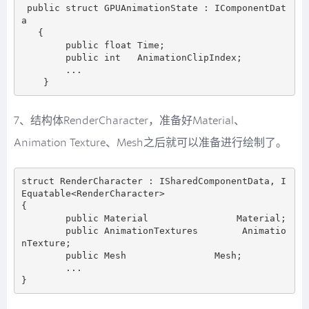
 public struct GPUAnimationState : IComponentDat
a

   {

        public float Time;

        public int   AnimationClipIndex;

        ...

7、结构体RenderCharacter，准备好Material、
Animation Texture、Mesh之后就可以准备进行绘制了。
struct RenderCharacter : ISharedComponentData, I
Equatable<RenderCharacter>

{

        public Material                Material;

        public AnimationTextures        Animatio
nTexture;

        public Mesh                Mesh;

        ...
