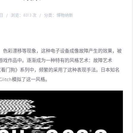
7日
/
浏览：8313 次
/
分类：
博物纳新
、色彩漂移等现象，这种电子设备成像故障产生的效果，被
游戏作品中。逐渐成为一种特有的风格艺术：故障艺术
3A大作《看门狗》系列中，频繁的采用了这种表现手法。日本知名
noGlitch模拟了这一风格。