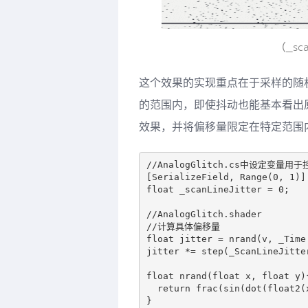
（_sc
这个效果的实现重点在于采样的随
的范围内，即使抖动也能基本看出
效果，并将偏移量限定在特定范围
//AnalogGlitch.cs中设定变量用于
[SerializeField, Range(0, 1)]

float _scanLineJitter = 0;

//AnalogGlitch.shader

//计算具体偏移量

float jitter = nrand(v, _Time.
jitter *= step(_ScanLineJitte
float nrand(float x, float y){
  return frac(sin(dot(float2(x, y), float2(12.9898, 78.233))) * 43758.5453);

}
