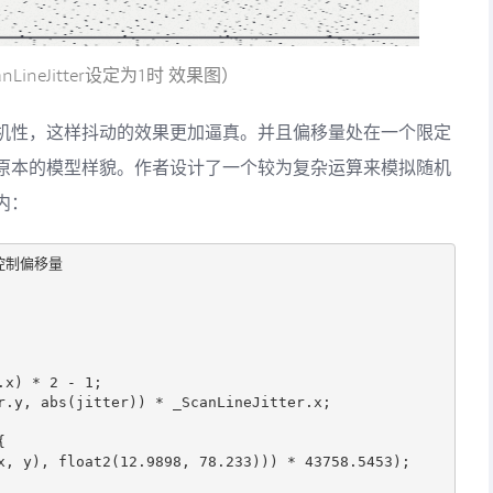
anLineJitter设定为1时 效果图）
机性，这样抖动的效果更加逼真。并且偏移量处在一个限定
原本的模型样貌。作者设计了一个较为复杂运算来模拟随机
内：
控制偏移量

x) * 2 - 1;

r.y, abs(jitter)) * _ScanLineJitter.x;


