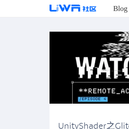
Blog
UnityShader之Gli