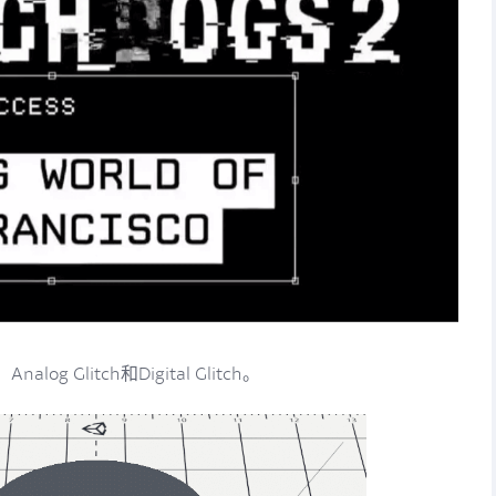
Glitch和Digital Glitch。