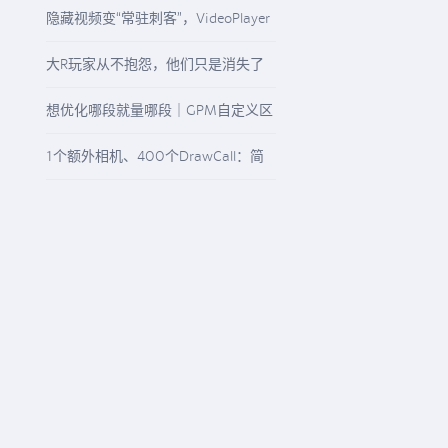
Rotation
隐藏视频变“常驻刺客”，VideoPlayer
与“N/A”纹理该怎么查
大R玩家从不抱怨，他们只是消失了
想优化哪段就量哪段｜GPM自定义区
间精准观测任意游戏流程
1个额外相机、400个DrawCall：简
单画面为何不简单