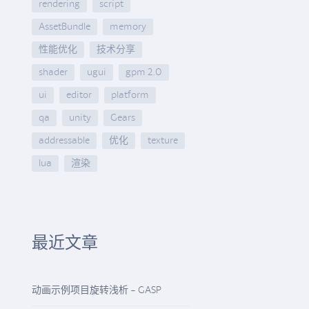
rendering
script
AssetBundle
memory
性能优化
技术分享
shader
ugui
gpm 2.0
ui
editor
platform
qa
unity
Gears
addressable
优化
texture
lua
渲染
最近文章
动画示例项目旋转浅析 - GASP