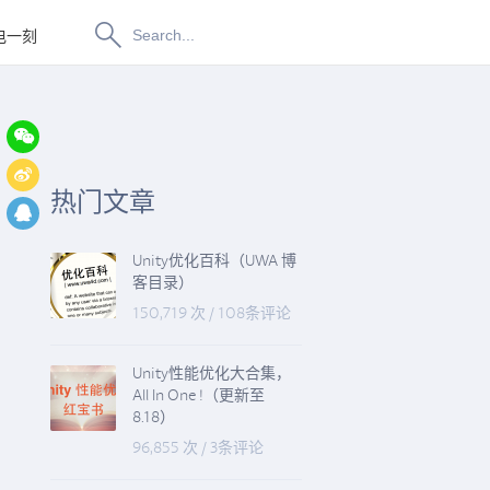
电一刻
博物纳新
热门文章
Unity优化百科（UWA 博
客目录）
150,719 次
/
108条评论
Unity性能优化大合集，
All In One !（更新至
8.18）
96,855 次
/
3条评论