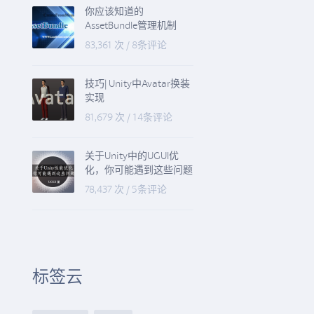
你应该知道的
AssetBundle管理机制
83,361 次
/
8条评论
技巧| Unity中Avatar换装
实现
81,679 次
/
14条评论
关于Unity中的UGUI优
化，你可能遇到这些问题
78,437 次
/
5条评论
标签云