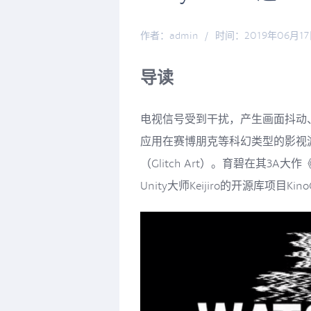
作者：admin
/
时间：2019年06月1
导读
电视信号受到干扰，产生画面抖动
应用在赛博朋克等科幻类型的影视
（Glitch Art）。育碧在其
Unity大师Keijiro的开源库项目Ki