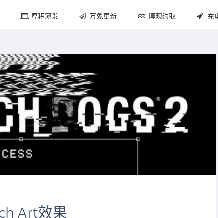
厚积薄发
万象更新
博观约取
充
tch Art效果