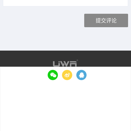
Copyright ©2015 UWA Technologies All Rights Reserved.
侑虎科技（上海）有限公司版权所有
沪ICP备15042183
产品
支持
GOT Online
文档
GOT
帮助
游戏性能监控(GPM)
服务条款
真人真机测试
隐私策略