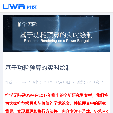
基于功耗预算的实时绘制
作者：admin
/
时间：2017年02月10日
/
浏览：6419 次
/
分类：
厚积薄发
惟学无际是UWA在2017年推出的全新研究型专栏，我们将
为大家推荐极具实际价值的学术论文，并梳理其中的研究
背景、实现原理和执行方法等。内容专注于游戏、VR和AR