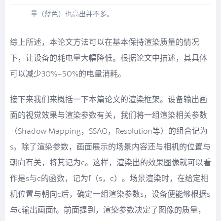
量（蓝色）也高出并不多。
综上所述，本论文方法可以在基本保持渲染质量的情况
下，让设备的耗电量大幅降低。根据论文中描述，其具体
可以减少30%~50%的电量消耗。
接下来我们来概括一下本篇论文的渲染框架。设备输出画
面的视觉效果与渲染参数有关，我们将一组渲染相关参数
（Shadow Mapping，SSAO，Resolution等）的组合记为
s。除了渲染参数，画面展示的场景内容还与相机的位置与
朝向有关，将其记为c。这样，渲染出的效果图像就可以看
作是s与c的函数，记为f（s，c）。场景渲染时，在给定相
机位置与朝向c后，确定一组渲染参数s，设备便能够根据s
与c输出画面f。前面提到，渲染参数决定了图像的质量，