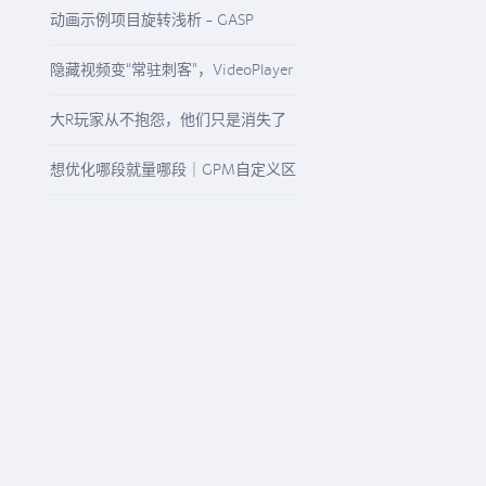
启“精准降本增效”模式
动画示例项目旋转浅析 - GASP
Rotation
隐藏视频变“常驻刺客”，VideoPlayer
与“N/A”纹理该怎么查
大R玩家从不抱怨，他们只是消失了
想优化哪段就量哪段｜GPM自定义区
间精准观测任意游戏流程