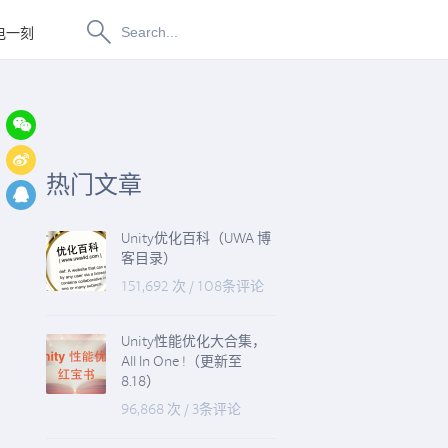
电一刻
博物纳新
热门文章
Unity优化百科（UWA 博
客目录）
151,692 次
/
108条评论
Unity性能优化大合集，
All In One !（更新至
8.18）
96,868 次
/
3条评论