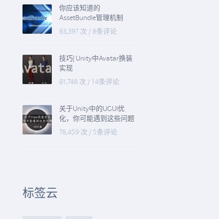
你应该知道的
AssetBundle管理机制
83,397 次
/
8条评论
技巧| Unity中Avatar换装
实现
81,748 次
/
14条评论
关于Unity中的UGUI优
化，你可能遇到这些问题
78,459 次
/
5条评论
标签云