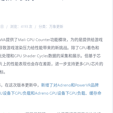
0日
/
浏览：4193 次
/
分类：
万象更新
中，UWA提供了Mali GPU Counter功能模块，为的是提供给游戏
导致游戏渲染压力给性能带来的新挑战。除了GPU着色和
理和GPU Shader Cycles数据的采集和展示。但基于芯
片上的性能表现也会存在差距，进一步支持更多GPU芯片的
标。
已发布，在这次版本更新中，
新增了对Adreno和PowerVR品牌
PU设备下GPU负载和Adreno GPU设备下GPU负载、缓存命