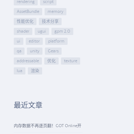
rendering
script
AssetBundle
memory
性能优化
技术分享
shader
ugui
gpm 2.0
ui
editor
platform
qa
unity
Gears
addressable
优化
texture
lua
渲染
最近文章
内存数据不再逐页翻！GOT Online开