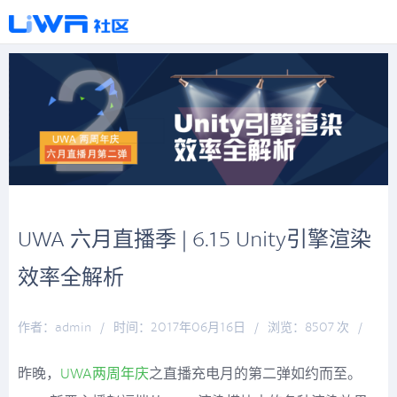
UWA 六月直播季 | 6.15 Unity引擎渲染
效率全解析
作者：admin
/
时间：2017年06月16日
/
浏览：8507 次
/
分类：
厚积薄发
、
充电一刻
昨晚，
UWA两周年庆
之直播充电月的第二弹如约而至。