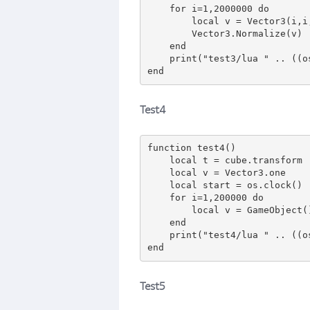
    for i=1,2000000 do 

        local v = Vector3(i,i,i)

        Vector3.Normalize(v)

    end

    print("test3/lua " .. ((os.clock() - start) * 1000));

Test4
function test4()

    local t = cube.transform

    local v = Vector3.one

    local start = os.clock()

    for i=1,200000 do

        local v = GameObject()  

    end

    print("test4/lua " .. ((os.clock() - start) * 1000));

Test5