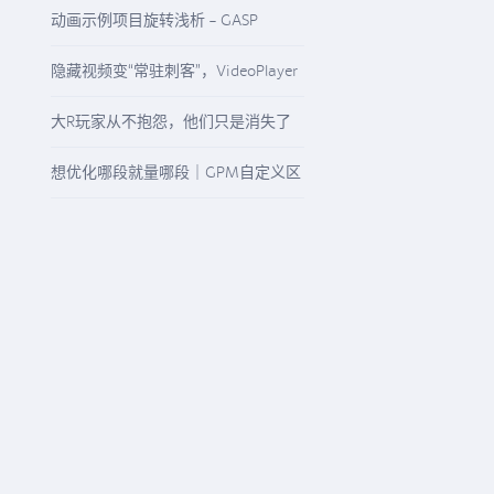
启“精准降本增效”模式
动画示例项目旋转浅析 - GASP
Rotation
隐藏视频变“常驻刺客”，VideoPlayer
与“N/A”纹理该怎么查
大R玩家从不抱怨，他们只是消失了
想优化哪段就量哪段｜GPM自定义区
间精准观测任意游戏流程