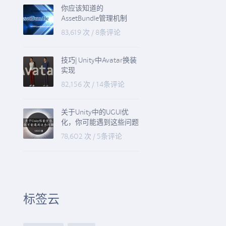
你应该知道的
AssetBundle管理机制
83,619 次
/
8条评论
技巧| Unity中Avatar换装
实现
82,156 次
/
14条评论
关于Unity中的UGUI优
化，你可能遇到这些问题
78,602 次
/
5条评论
标签云