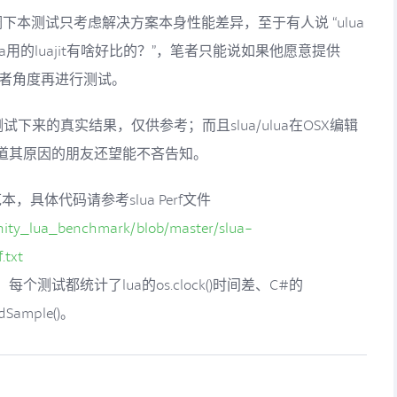
下本测试只考虑解决方案本身性能差异，至于有人说 “ulua
lua用的luajit有啥好比的？”，笔者只能说如果他愿意提供
使用者角度再进行测试。
测试下来的真实结果，仅供参考；而且slua/ulua在OSX编辑
道其原因的朋友还望能不吝告知。
为范本，具体代码请参考slua Perf文件
unity_lua_benchmark/blob/master/slua-
.txt
测试都统计了lua的os.clock()时间差、C#的
EndSample()。