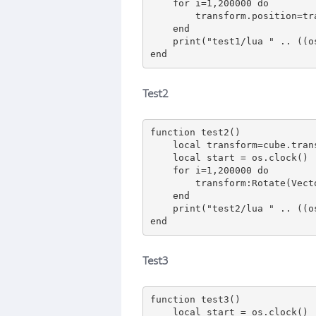
    for i=1,200000 do

        transform.position=transform.position

    end

    print("test1/lua " .. ((os.clock() - start) * 1000));

Test2
function test2()

    local transform=cube.transform

    local start = os.clock()

    for i=1,200000 do

        transform:Rotate(Vector3.up, 90)

    end

    print("test2/lua " .. ((os.clock() - start) * 1000));

Test3
function test3()

    local start = os.clock()
