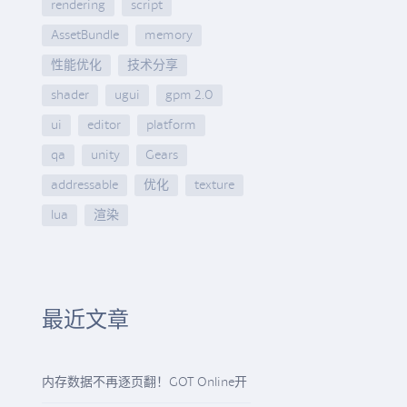
rendering
script
AssetBundle
memory
性能优化
技术分享
shader
ugui
gpm 2.0
ui
editor
platform
qa
unity
Gears
addressable
优化
texture
lua
渲染
最近文章
内存数据不再逐页翻！GOT Online开