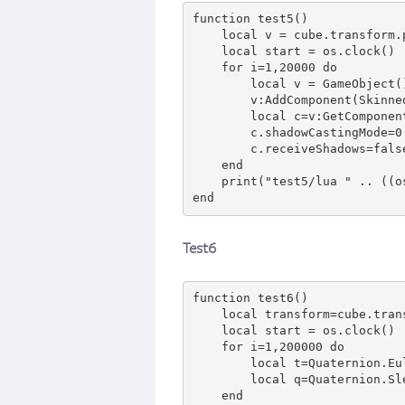
function test5()

    local v = cube.transform.position

    local start = os.clock()

    for i=1,20000 do

        local v = GameObject()

        v:AddComponent(SkinnedMeshRenderer)

        local c=v:GetComponent(SkinnedMeshRenderer)

        c.shadowCastingMode=0

        c.receiveShadows=false

    end

    print("test5/lua " .. ((os.clock() - start) * 1000));

Test6
function test6()

    local transform=cube.transform

    local start = os.clock()

    for i=1,200000 do

        local t=Quaternion.Euler(100,100,100)

        local q=Quaternion.Slerp(Quaternion.identity,t,0.5)

    end
