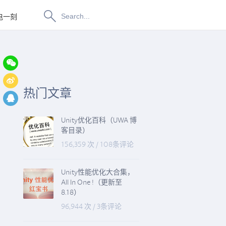
电一刻
博物纳新
热门文章
Unity优化百科（UWA 博
客目录）
156,359 次
/
108条评论
Unity性能优化大合集，
All In One !（更新至
8.18）
96,944 次
/
3条评论