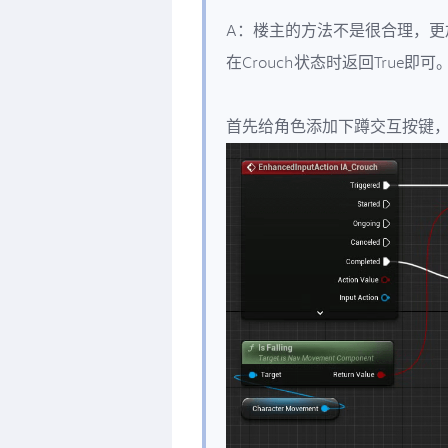
A：楼主的方法不是很合理，更加合
在Crouch状态时返回True即可
首先给角色添加下蹲交互按键