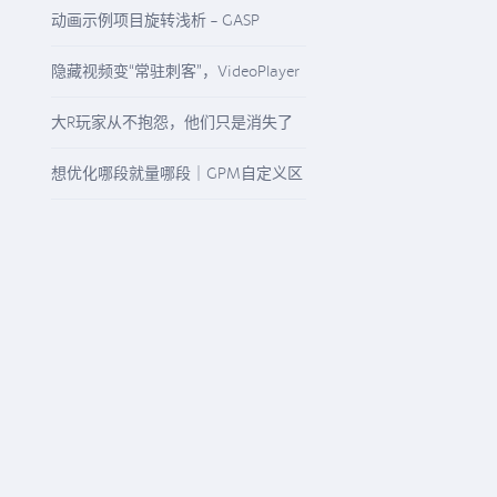
启“精准降本增效”模式
动画示例项目旋转浅析 - GASP
Rotation
隐藏视频变“常驻刺客”，VideoPlayer
与“N/A”纹理该怎么查
大R玩家从不抱怨，他们只是消失了
想优化哪段就量哪段｜GPM自定义区
间精准观测任意游戏流程