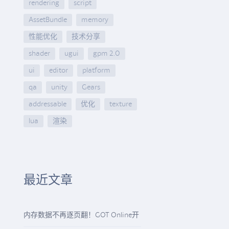
rendering
script
AssetBundle
memory
性能优化
技术分享
shader
ugui
gpm 2.0
ui
editor
platform
qa
unity
Gears
addressable
优化
texture
lua
渲染
最近文章
内存数据不再逐页翻！GOT Online开