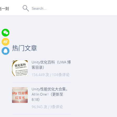
电一刻
博物纳新
热门文章
Unity优化百科（UWA 博
客目录）
156,449 次
/
108条评论
Unity性能优化大合集，
All In One !（更新至
8.18）
96,945 次
/
3条评论