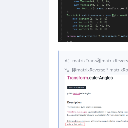
A：matrixTrans和matrix
Y。即matrixReverse * matrixRot