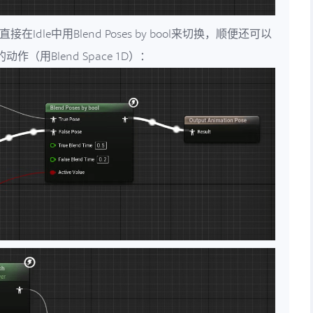
Idle中用Blend Poses by bool来切换，顺便还可以
k的动作（用Blend Space 1D）：