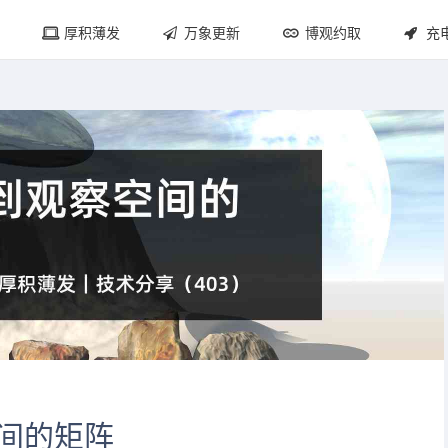
厚积薄发
万象更新
博观约取
充
间的矩阵