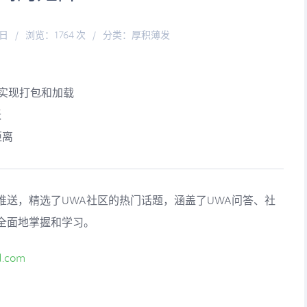
4日
/
浏览：1764 次
/
分类：
厚积薄发
如何实现打包和加载
跃
距离
的推送，精选了UWA社区的热门话题，涵盖了UWA问答、社
全面地掌握和学习。
d.com