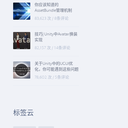
你应该知道的
AssetBundle管理机制
83,623 次
/
8条评论
技巧| Unity中Avatar换装
实现
82,157 次
/
14条评论
关于Unity中的UGUI优
化，你可能遇到这些问题
78,602 次
/
5条评论
标签云