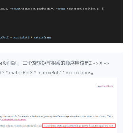
Reverse没问题， 三个旋转矩阵相乘的顺序应该是Z -> X ->
Y * matrixRotX * matrixRotZ * matrixTrans。