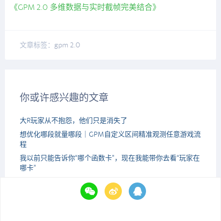
《GPM 2.0 多维数据与实时截帧完美结合》
文章标签：
gpm 2.0
你或许感兴趣的文章
大R玩家从不抱怨，他们只是消失了
想优化哪段就量哪段｜GPM自定义区间精准观测任意游戏流
程
我以前只能告诉你“哪个函数卡”，现在我能带你去看“玩家在
哪卡”
大家好，我是UWA GPM「小Q」，今天是我加入项目的第
一天