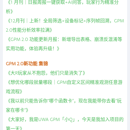
《1 月刊｜日报周报一键获取+AI问答，玩家行为精准分
析》
《12月刊｜上新！全局筛选+设备标记+序列帧回溯，GPM
2.0性能分析效率拉满》
《GPM 2.0 功能更新月报：新增导出表格、崩溃反混淆等
实用功能，体验再升级！》
GPM 2.0新功能 集锦
《大R玩家从不抱怨，他们只是消失了》
《想优化哪段就量哪段｜GPM自定义区间精准观测任意游
戏流程》
《我以前只能告诉你“哪个函数卡”，现在我能带你去看“玩
家在哪卡”》
《大家好，我是UWA GPM「小Q」，今天是我加入项目的
第一天》