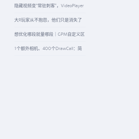
Rotation
隐藏视频变“常驻刺客”，VideoPlayer
与“N/A”纹理该怎么查
大R玩家从不抱怨，他们只是消失了
想优化哪段就量哪段｜GPM自定义区
间精准观测任意游戏流程
1个额外相机、400个DrawCall：简
单画面为何不简单