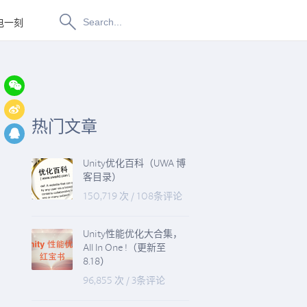
电一刻
博物纳新
热门文章
Unity优化百科（UWA 博
客目录）
150,719 次
/
108条评论
Unity性能优化大合集，
All In One !（更新至
8.18）
96,855 次
/
3条评论