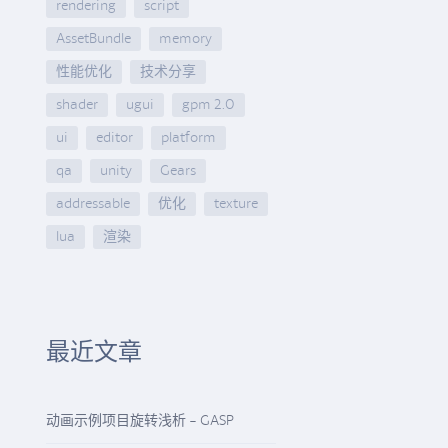
rendering
script
AssetBundle
memory
性能优化
技术分享
shader
ugui
gpm 2.0
ui
editor
platform
qa
unity
Gears
addressable
优化
texture
lua
渲染
最近文章
动画示例项目旋转浅析 - GASP