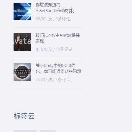
你应该知道的
AssetBundle管理机制
83,361 次
/
8条评论
技巧| Unity中Avatar换装
实现
81,679 次
/
14条评论
关于Unity中的UGUI优
化，你可能遇到这些问题
78,437 次
/
5条评论
标签云