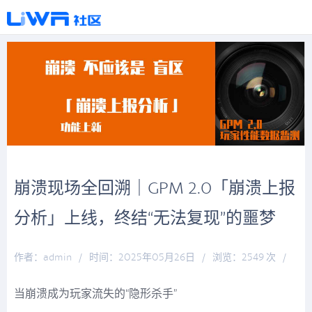
崩溃现场全回溯｜GPM 2.0「崩溃上报
分析」上线，终结“无法复现”的噩梦
作者：admin
/
时间：2025年05月26日
/
浏览：2549 次
/
分类：
万象更新
当崩溃成为玩家流失的“隐形杀手”