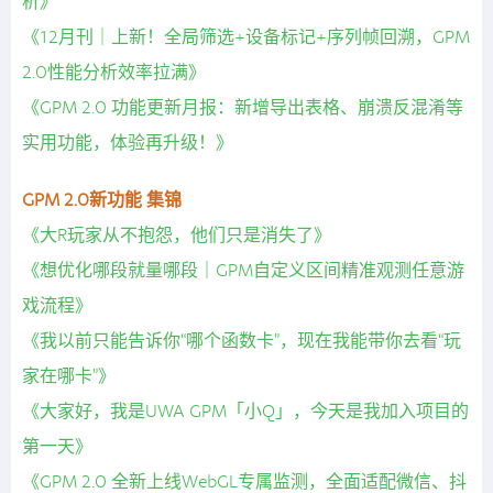
析》
《12月刊｜上新！全局筛选+设备标记+序列帧回溯，GPM
2.0性能分析效率拉满》
《GPM 2.0 功能更新月报：新增导出表格、崩溃反混淆等
实用功能，体验再升级！》
GPM 2.0新功能 集锦
《大R玩家从不抱怨，他们只是消失了》
《想优化哪段就量哪段｜GPM自定义区间精准观测任意游
戏流程》
《我以前只能告诉你“哪个函数卡”，现在我能带你去看“玩
家在哪卡”》
《大家好，我是UWA GPM「小Q」，今天是我加入项目的
第一天》
《GPM 2.0 全新上线WebGL专属监测，全面适配微信、抖