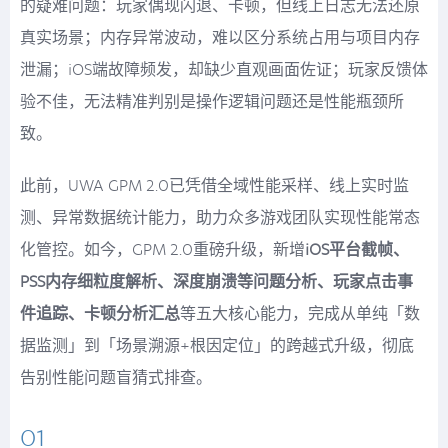
的疑难问题：玩家偶现闪退、卡顿，但线上日志无法还原
真实场景；内存异常波动，难以区分系统占用与项目内存
泄漏；iOS端故障频发，却缺少直观画面佐证；玩家反馈体
验不佳，无法精准判别是操作逻辑问题还是性能瓶颈所
致。
此前，UWA GPM 2.0已凭借全域性能采样、线上实时监
测、异常数据统计能力，助力众多游戏团队实现性能常态
化管控。如今，GPM 2.0重磅升级，新增
iOS平台截帧、
PSS内存细粒度解析、深度崩溃等问题分析、玩家点击事
件追踪、卡顿分析汇总
等五大核心能力，完成从单纯「数
据监测」到「场景溯源+根因定位」的跨越式升级，彻底
告别性能问题盲猜式排查。
01