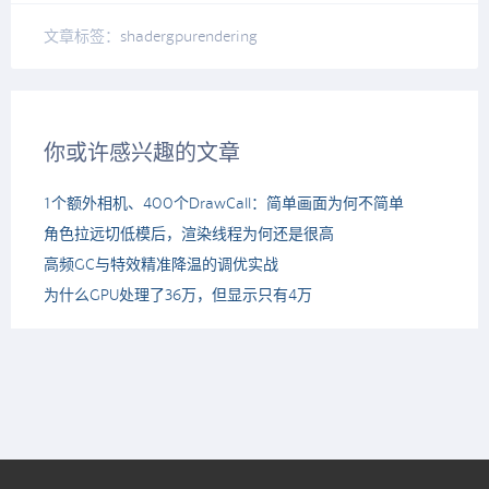
文章标签：
shader
gpu
rendering
你或许感兴趣的文章
1个额外相机、400个DrawCall：简单画面为何不简单
角色拉远切低模后，渲染线程为何还是很高
高频GC与特效精准降温的调优实战
为什么GPU处理了36万，但显示只有4万