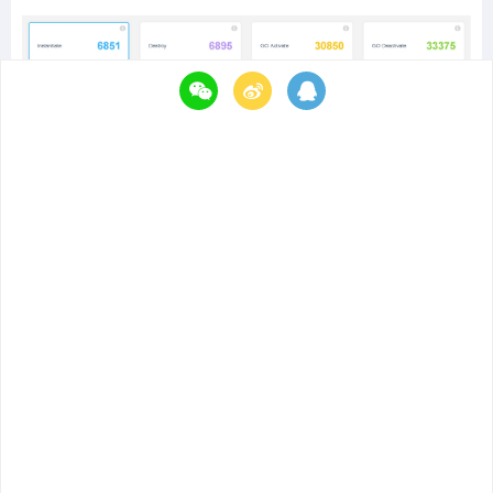
以上则为《小米超神》游戏在CPU性能和内存管理方面的
具体使用情况。优秀的CPU性能、非常少的堆内存分配以
及引擎模块间的合理使用，足以看出该研发团队非常深厚
的技术功底和对于引擎相当优秀的把控能力。
最后，非常感谢《小米超神》研发团队对 UWA 的认可和
支持。感谢他们乐意将项目性能数据与大家一起分享，让
更多的研发团队了解到一款性能优秀的MOBA手游在各个
模块上应该做到怎样的程度。同时，也希望更多的开发团