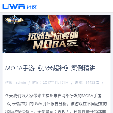
MOBA手游《小米超神》案例精讲
作者：admin
/
时间：2017年11月21日
/
浏览：14453 次
/
分类：
博观约取
今天我们为大家带来由福州朱雀网络研发的MOBA手游
《小米超神》的UWA测评报告分析。该游戏在不同配置的
移动终端设备上，无论是画面表现力，还是性能开销都非